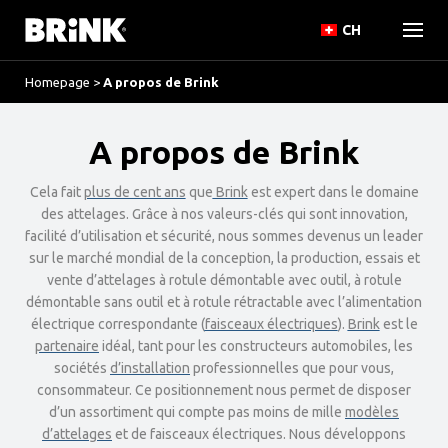
CH
Homepage
>
A propos de Brink
A propos de Brink
Cela fait
plus de cent ans
que
Brink
est expert dans le domaine
des attelages. Grâce à nos valeurs-clés qui sont innovation,
facilité d’utilisation et sécurité, nous sommes devenus un leader
sur le marché mondial de la conception, la production, essais et
vente d’attelages à rotule démontable avec outil, à rotule
démontable sans outil et à rotule rétractable avec l’alimentation
électrique correspondante (
faisceaux électriques
).
Brink
est le
partenaire
idéal, tant pour les constructeurs automobiles, les
sociétés
d’installation
professionnelles que pour vous,
consommateur. Ce positionnement nous permet de disposer
d’un assortiment qui compte pas moins de mille
modèles
d’attelages
et de faisceaux électriques. Nous développons