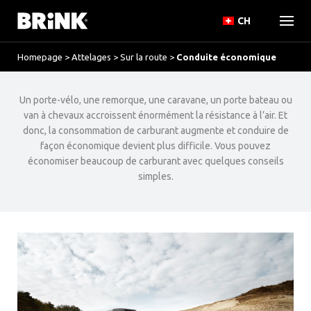
CH
Homepage
>
Attelages
>
Sur la route
>
Conduite économique
Un porte-vélo, une remorque, une caravane, un porte bateau ou
van à chevaux accroissent énormément la résistance à l’air. Et
donc, la consommation de carburant augmente et conduire de
façon économique devient plus difficile. Vous pouvez
économiser beaucoup de carburant avec quelques conseils
simples.