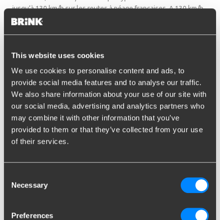
jusqu’à 130 km/h sur les routes à péage françaises. A 130 km/h,
vous consommez bien plus de carburant qu’à 80 km/h. Pour
votre consommation de carburant, il vaut mieux maintenir une
vitesse réguliere durant votre trajet. Les arrêts brefs
influencent également la consommation de carburant.
This website uses cookies
Veillez dans tous les cas arrêter le moteur en cas d’arrêt, et si
We use cookies to personalise content and ads, to
vous redémarrez le moteur, faites-le sans donner de gaz, avec
provide social media features and to analyse our traffic.
une conduite souple.
We also share information about your use of our site with
Economies de carburant avec
our social media, advertising and analytics partners who
may combine it with other information that you’ve
caravane
provided to them or that they’ve collected from your use
of their services.
Lorsque vous achetez une caravane, votre choix dépendra
généralement de la taille et de la répartition. Pour réaliser des
économies de carburant, il vaut mieux choisir une caravane
aérodynamique. Le modèle le plus avantageux est une caravane
Consent
Necessary
étroite, basse avec un côté avant arrondi.
Selection
Grâce à ces conseils pratiques, votre conduite en caravane et
Preferences
remorque peut s’avérer plus économique.