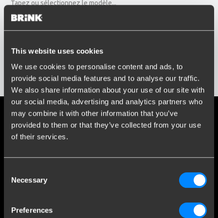
Tapez ou sélectionnez le modèle...
Année d'immatriculation
Entrez ou sélectionnez l'année...
Réseaux sociaux
This website uses cookies
We use cookies to personalise content and ads, to
Restez informé de nos derniers développements.
Afficher les résultats
provide social media features and to analyse our traffic.
We also share information about your use of our site with
our social media, advertising and analytics partners who
may combine it with other information that you’ve
Plus de 120 ans d'expertise
provided to them or that they’ve collected from your use
of their services.
Depuis 1903, Brink est passé d'une petite forge à une
entreprise leader mondiale dans le domaine des attelages de
remorque.
Consent
Necessary
Selection
Découvrez notre histoire
Preferences
Service Clients