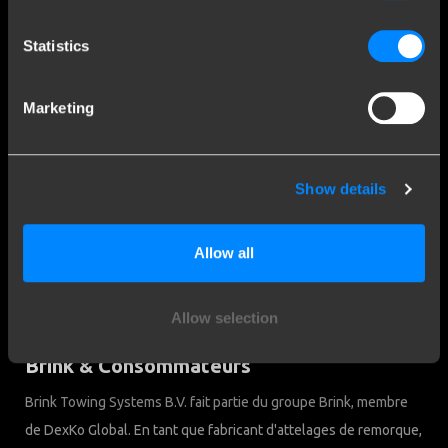
Contact
Statistics
Questions fréquentes
Clause de non-responsabilité
Marketing
Privacy Downloads
Contact
Show details
Brink Towing Systems SARL
info.fr@brink.eu
Rue Henri ROL TANGUY - ZA Les
+33 09 70 82 82 70
Allow all
Naux 3 7
51450 Bétheny
Chambre du Commerce:
Nederland
05058752
Allow selection
Brink & Consommateurs
Brink Towing Systems B.V. fait partie du groupe Brink, membre
de DexKo Global. En tant que fabricant d'attelages de remorque,