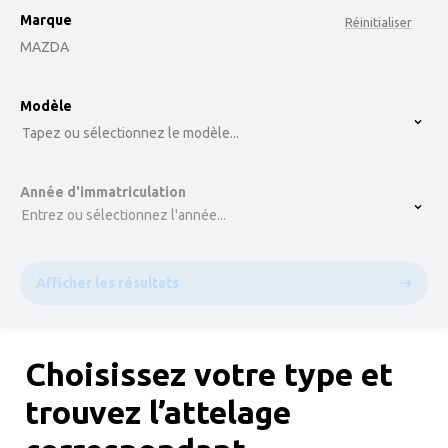
Marque
Réinitialiser
MAZDA
option , selected.
Modèle
Select is focused ,type to refine list, press Down t
Tapez ou sélectionnez le modèle...
Année d'immatriculation
Entrez ou sélectionnez l'année...
Afficher les résultats
Choisissez votre type et
trouvez l’attelage