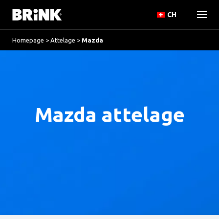
CH
Homepage
>
Attelage
>
Mazda
Mazda attelage