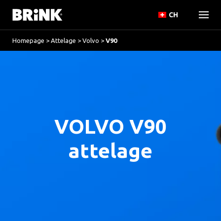
CH
Homepage
>
Attelage
>
Volvo
>
V90
VOLVO V90
attelage