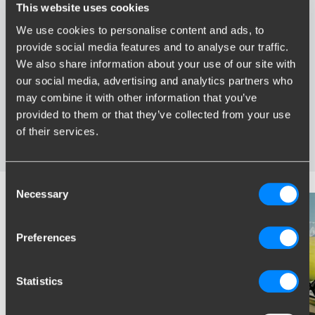
This website uses cookies
We use cookies to personalise content and ads, to
Avantages de Brink
provide social media features and to analyse our traffic.
We also share information about your use of our site with
Le plus vaste assortiment en France
our social media, advertising and analytics partners who
Attelage spécialement développé pour votre véhicule
may combine it with other information that you’ve
Attelages certifies fiable
provided to them or that they’ve collected from your use
Installation près de chez vous
of their services.
Testés dans des conditions extrêmes
Consent
Necessary
Selection
Preferences
Statistics