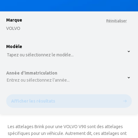
Marque
Réinitialiser
VOLVO
option , selected.
Modèle
Select is focused ,type to refine list, press Down t
Tapez ou sélectionnez le modèle...
Année d'immatriculation
Entrez ou sélectionnez l'année...
Afficher les résultats
Les attelages Brink pour une VOLVO V90 sont des attelages
spécifiques pour un véhicule. Autrement dit, ces attelages ont