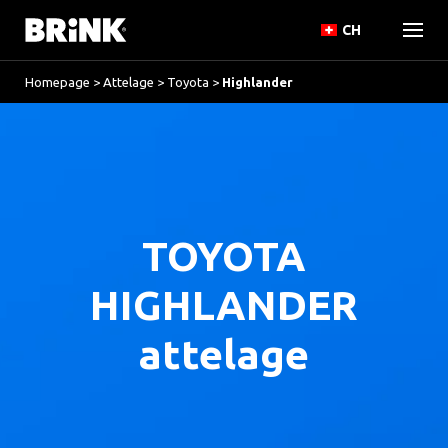
CH
Homepage
>
Attelage
>
Toyota
>
Highlander
TOYOTA
HIGHLANDER
attelage