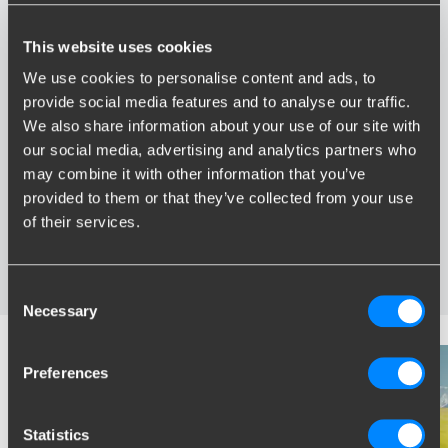
This website uses cookies
We use cookies to personalise content and ads, to
provide social media features and to analyse our traffic.
We also share information about your use of our site with
Avantages de Brink
our social media, advertising and analytics partners who
may combine it with other information that you’ve
Le plus vaste assortiment en France
provided to them or that they’ve collected from your use
Attelage spécialement développé pour votre véhicule
Attelages certifies fiable
of their services.
Installation près de chez vous
Testés dans des conditions extrêmes
Consent
Necessary
Selection
Preferences
Statistics