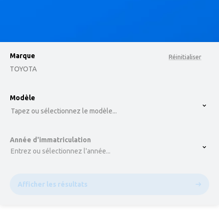
Marque
Réinitialiser
TOYOTA
option , selected.
Modèle
Select is focused ,type to refine list, press Down t
Tapez ou sélectionnez le modèle...
Année d'immatriculation
Entrez ou sélectionnez l'année...
Afficher les résultats