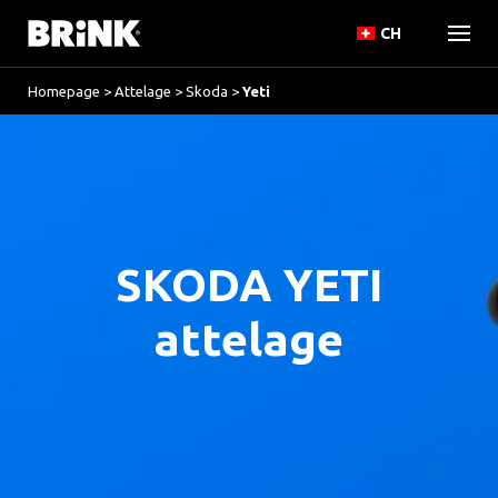
CH
Homepage
>
Attelage
>
Skoda
>
Yeti
SKODA YETI
attelage