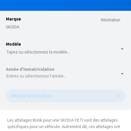
Marque
Réinitialiser
SKODA
option , selected.
Modèle
Select is focused ,type to refine list, press Down t
Tapez ou sélectionnez le modèle...
Année d'immatriculation
Entrez ou sélectionnez l'année...
Afficher les résultats
Les attelages Brink pour une SKODA YETI sont des attelages
spécifiques pour un véhicule. Autrement dit, ces attelages ont