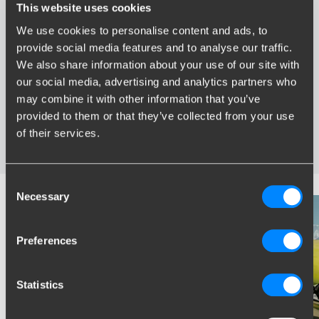
This website uses cookies
We use cookies to personalise content and ads, to
Avantages de Brink
provide social media features and to analyse our traffic.
We also share information about your use of our site with
Le plus vaste assortiment en France
our social media, advertising and analytics partners who
Attelage spécialement développé pour votre véhicule
may combine it with other information that you’ve
Attelages certifies fiable
provided to them or that they’ve collected from your use
Installation près de chez vous
of their services.
Testés dans des conditions extrêmes
Consent
Necessary
Selection
Preferences
Statistics