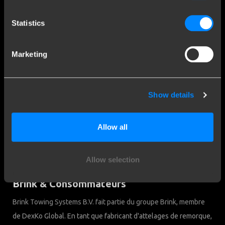
Contact
Statistics
Questions fréquentes
Clause de non-responsabilité
Marketing
Privacy Downloads
Contact
Show details
Brink Towing Systems SARL
info.fr@brink.eu
Rue Henri ROL TANGUY - ZA Les
+33 09 70 82 82 70
Allow all
Naux 3 7
51450 Bétheny
Chambre du Commerce:
Nederland
05058752
Allow selection
Brink & Consommateurs
Brink Towing Systems B.V. fait partie du groupe Brink, membre
de DexKo Global. En tant que fabricant d'attelages de remorque,