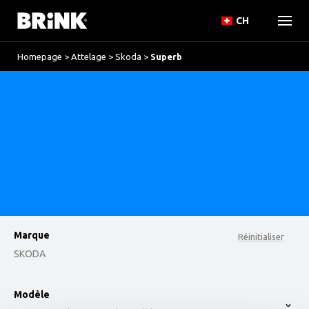
CH
Homepage
>
Attelage
>
Skoda
>
Superb
Marque
Réinitialiser
SKODA
option , selected.
Modèle
Select is focused ,type to refine list, press Down t