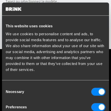
Tapez ou sélectionnez le modèle...
Année d'immatriculation
Entrez ou sélectionnez l'année...
Réseaux sociaux
This website uses cookies
We use cookies to personalise content and ads, to
Restez informé de nos derniers développements.
Afficher les résultats
provide social media features and to analyse our traffic.
We also share information about your use of our site with
our social media, advertising and analytics partners who
may combine it with other information that you’ve
Plus de 120 ans d'expertise
provided to them or that they’ve collected from your use
of their services.
Depuis 1903, Brink est passé d'une petite forge à une
entreprise leader mondiale dans le domaine des attelages de
remorque.
Consent
Necessary
Selection
Découvrez notre histoire
Preferences
Service Clients