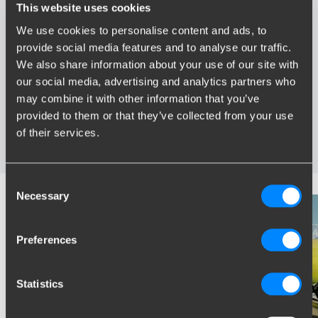
This website uses cookies
We use cookies to personalise content and ads, to
Avantages de Brink
provide social media features and to analyse our traffic.
We also share information about your use of our site with
Le plus vaste assortiment en France
our social media, advertising and analytics partners who
Attelage spécialement développé pour votre véhicule
may combine it with other information that you’ve
Attelages certifies fiable
provided to them or that they’ve collected from your use
Installation près de chez vous
of their services.
Testés dans des conditions extrêmes
Consent
Necessary
Selection
Preferences
Statistics