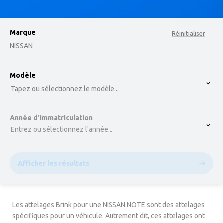
Marque
Réinitialiser
NISSAN
option , selected.
Modèle
Select is focused ,type to refine list, press Down t
Tapez ou sélectionnez le modèle...
Année d'immatriculation
Entrez ou sélectionnez l'année...
Afficher les résultats
Les attelages Brink pour une NISSAN NOTE sont des attelages
spécifiques pour un véhicule. Autrement dit, ces attelages ont