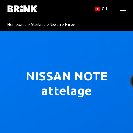
CH
Homepage
>
Attelage
>
Nissan
>
Note
NISSAN NOTE
attelage