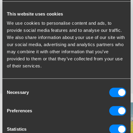
This website uses cookies
We use cookies to personalise content and ads, to
provide social media features and to analyse our traffic.
We also share information about your use of our site with
Avantages de Brink
our social media, advertising and analytics partners who
may combine it with other information that you’ve
Le plus vaste assortiment en France
provided to them or that they’ve collected from your use
Attelage spécialement développé pour votre véhicule
Attelages certifies fiable
of their services.
Installation près de chez vous
Testés dans des conditions extrêmes
Consent
Necessary
Selection
Preferences
Statistics