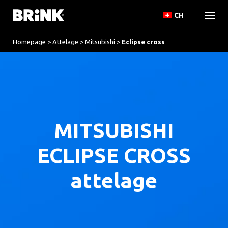
CH
Homepage
>
Attelage
>
Mitsubishi
>
Eclipse cross
MITSUBISHI
ECLIPSE CROSS
attelage