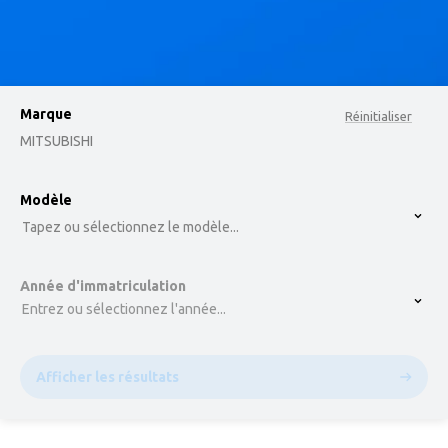
Marque
Réinitialiser
MITSUBISHI
option , selected.
Modèle
Select is focused ,type to refine list, press Down t
Tapez ou sélectionnez le modèle...
Année d'immatriculation
Entrez ou sélectionnez l'année...
Afficher les résultats