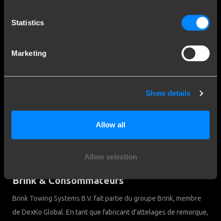
Contact
Statistics
Questions fréquentes
Clause de non-responsabilité
Marketing
Privacy Downloads
Contact
Show details
Brink Towing Systems SARL
info.fr@brink.eu
Rue Henri ROL TANGUY - ZA Les
+33 09 70 82 82 70
Allow all
Naux 3 7
51450 Bétheny
Chambre du Commerce:
Nederland
05058752
Allow selection
Brink & Consommateurs
Brink Towing Systems B.V. fait partie du groupe Brink, membre
de DexKo Global. En tant que fabricant d'attelages de remorque,