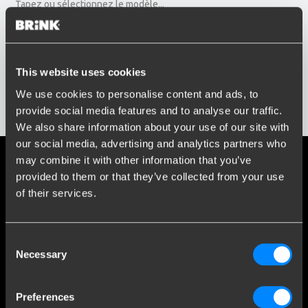
Tapez ou sélectionnez le modèle...
Année d'immatriculation
Entrez ou sélectionnez l'année...
Réseaux sociaux
This website uses cookies
We use cookies to personalise content and ads, to
Restez informé de nos derniers développements.
Afficher les résultats
provide social media features and to analyse our traffic.
We also share information about your use of our site with
our social media, advertising and analytics partners who
may combine it with other information that you’ve
Plus de 120 ans d'expertise
provided to them or that they’ve collected from your use
of their services.
Depuis 1903, Brink est passé d'une petite forge à une
entreprise leader mondiale dans le domaine des attelages de
remorque.
Consent
Necessary
Selection
Découvrez notre histoire
Preferences
Service Clients