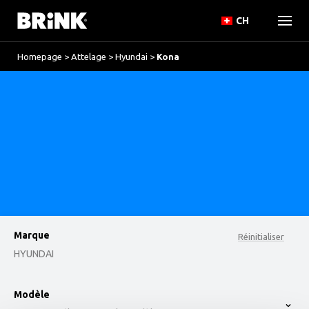
CH
Homepage
>
Attelage
>
Hyundai
>
Kona
Marque
Réinitialiser
HYUNDAI
option , selected.
Modèle
Select is focused ,type to refine list, press Down t