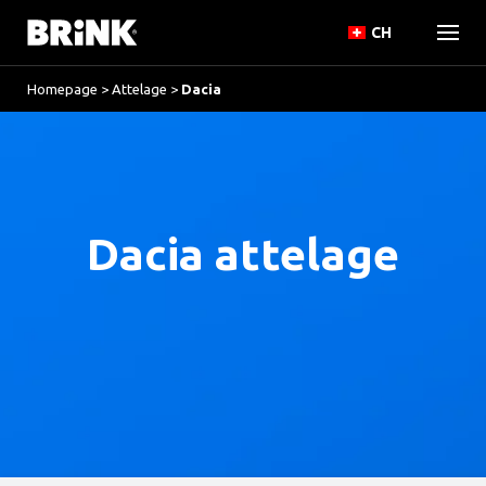
CH
Homepage
>
Attelage
>
Dacia
Dacia attelage