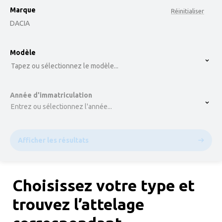
Marque
Réinitialiser
DACIA
option , selected.
Modèle
Select is focused ,type to refine list, press Down t
Tapez ou sélectionnez le modèle...
Année d'immatriculation
Entrez ou sélectionnez l'année...
Afficher les résultats
Choisissez votre type et
trouvez l’attelage