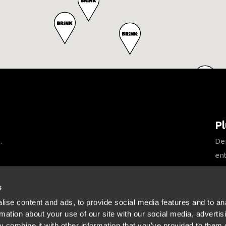
Pl
.
Dep
ent
att
s
ise content and ads, to provide social media features and to an
rmation about your use of our site with our social media, advertis
 combine it with other information that you’ve provided to them o