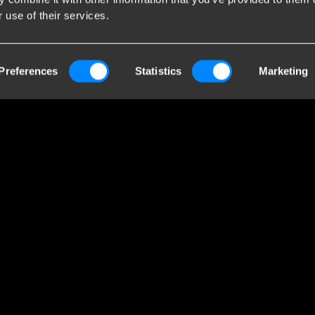
 use of their services.
act
B
Towing Systems SARL
Bri
Preferences
Statistics
Marketing
nri ROL TANGUY - ZA
Bri
x 3 7
fab
Bétheny
Chambre du
nos
Commerce: 05058752
imp
liv
ave
con
aid