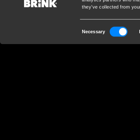
they’ve collected from your
Service Clients
Cont
Consent
Contact
Brink 
Necessary
Selection
Questions fréquentes
Rue He
Clause de non-responsabilité
Les Nau
Privacy
51450 
Downloads
France