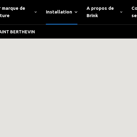
r marque de
A propos de
Co
Installation
iture
Brink
se
AINT BERTHEVIN