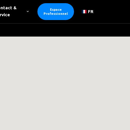
ntact &
Espace
FR
Professionnel
rvice