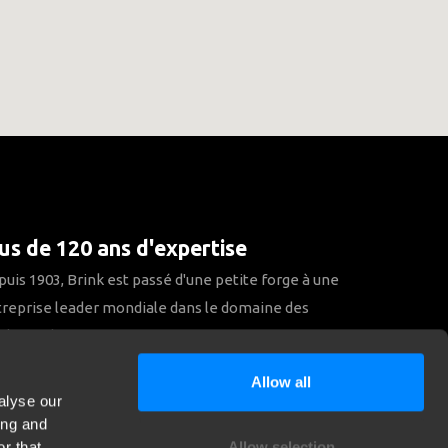
us de 120 ans d'expertise
uis 1903, Brink est passé d'une petite forge à une
reprise leader mondiale dans le domaine des
elages de remorque.
Allow all
Découvrez notre histoire
alyse our
ing and
r that
Allow selection