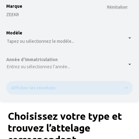
Marque
Réinitialiser
ZEEKR
option , selected.
Modèle
Select is focused ,type to refine list, press Down t
Tapez ou sélectionnez le modèle...
Année d'immatriculation
Entrez ou sélectionnez l'année...
Afficher les résultats
Choisissez votre type et
trouvez l’attelage