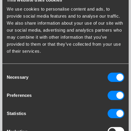
pour votre voiture
We use cookies to personalise content and ads, to
provide social media features and to analyse our traffic.
We also share information about your use of our site with
our social media, advertising and analytics partners who
Recherche par numéro de plaque
may combine it with other information that you’ve
provided to them or that they’ve collected from your use
of their services.
FR
Consent
Afficher les résultats
Necessary
Selection
Plaque d'immatriculation inconnue
?
Recherche par
marque ou modèle
Preferences
Recherche par véhicule
Statistics