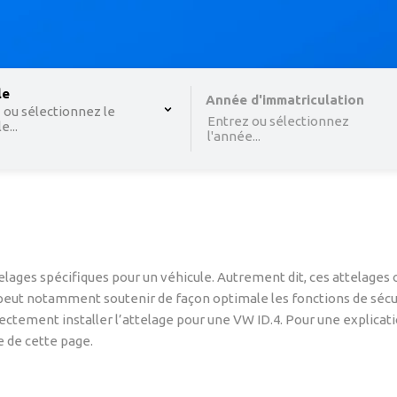
 , selected.
le
Select is focused ,type to refine list, press Down to o
Année d'immatriculation
 ou sélectionnez le
Entrez ou sélectionnez
...
l'année...
elages spécifiques pour un véhicule. Autrement dit, ces attelage
k peut notamment soutenir de façon optimale les fonctions de sécur
ctement installer l’attelage pour une VW ID.4. Pour une explicatio
e de cette page.