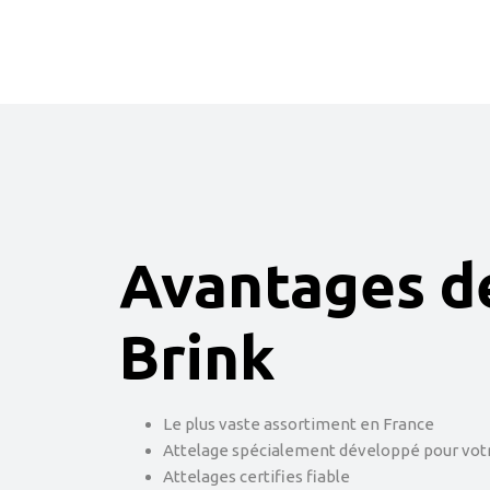
Avantages d
Brink
Le plus vaste assortiment en France
Attelage spécialement développé pour votr
Attelages certifies fiable