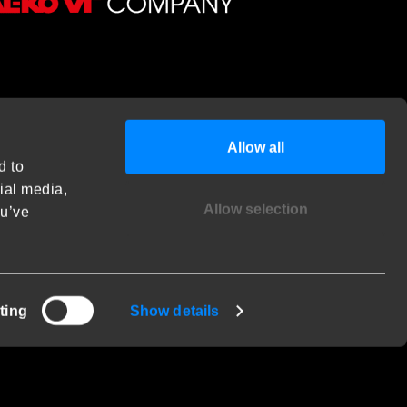
Allow all
d to
cial media,
Allow selection
ou’ve
Show details
ting