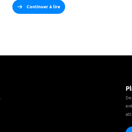
Continuer à lire
Pl
.
Dep
ent
att