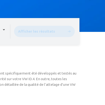
pen the menu,
Afficher les résultats
s ont spécifiquement été développés et testés au
ité sur votre VW ID.4. En outre, toutes les
n détaillée de la qualité de l’attelage d’une VW