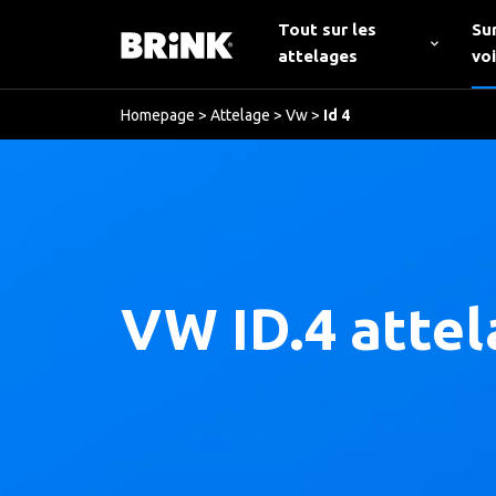
Tout sur les
Su
attelages
vo
Homepage
>
Attelage
>
Vw
>
Id 4
VW ID.4 atte