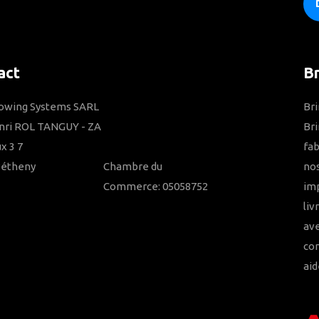
act
B
Towing Systems SARL
Bri
nri ROL TANGUY - ZA
Bri
x 3 7
fab
Bétheny
Chambre du
nos
Commerce: 05058752
imp
liv
ave
con
aid