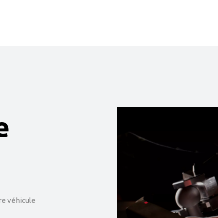
e
e véhicule