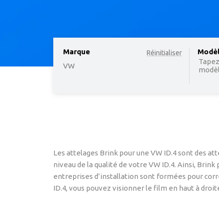
Marque
option
Modè
Réinitialiser
Tapez
VW
modèle
Les attelages Brink pour une VW ID.4 sont des att
niveau de la qualité de votre VW ID.4. Ainsi, Brin
entreprises d’installation sont formées pour corre
ID.4, vous pouvez visionner le film en haut à droit