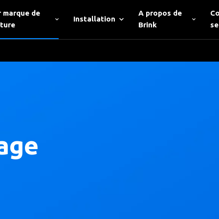
r marque de
A propos de
Co
Installation
iture
Brink
se
lage