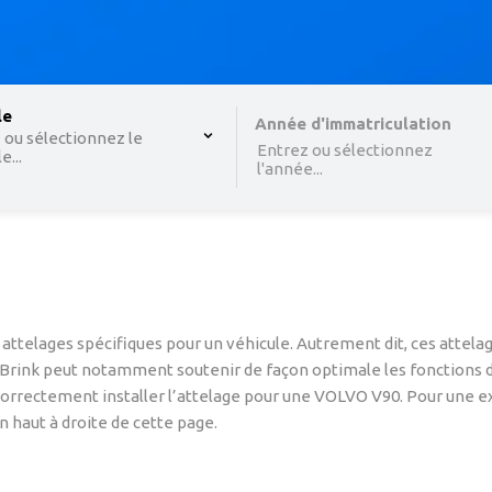
 , selected.
le
Select is focused ,type to refine list, press Down to o
Année d'immatriculation
 ou sélectionnez le
Entrez ou sélectionnez
...
l'année...
attelages spécifiques pour un véhicule. Autrement dit, ces attel
, Brink peut notamment soutenir de façon optimale les fonctions 
orrectement installer l’attelage pour une VOLVO V90. Pour une expl
 haut à droite de cette page.