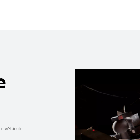
e
e véhicule