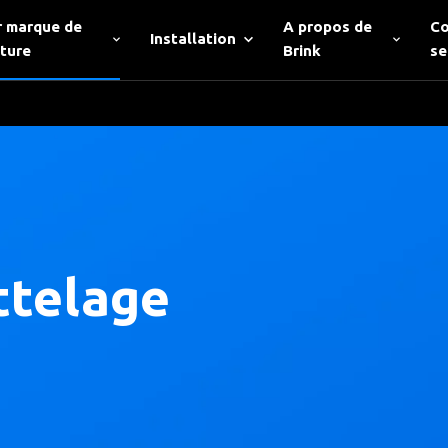
r marque de
A propos de
Co
Installation
iture
Brink
se
ttelage