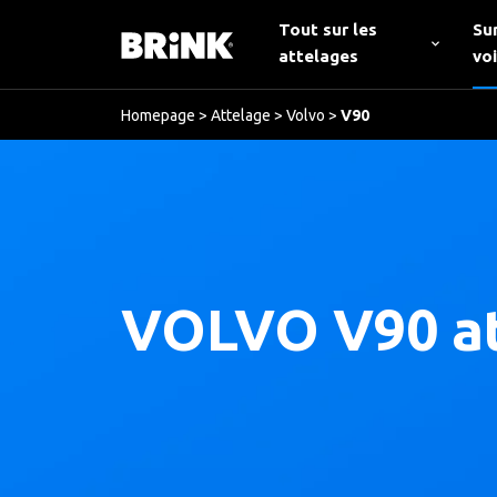
Tout sur les
Su
attelages
vo
Homepage
>
Attelage
>
Volvo
>
V90
VOLVO V90 a