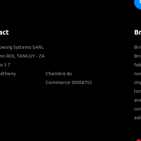
act
B
Towing Systems SARL
Bri
nri ROL TANGUY - ZA
Bri
x 3 7
fab
Bétheny
Chambre du
nos
Commerce: 05058752
imp
liv
ave
con
aid