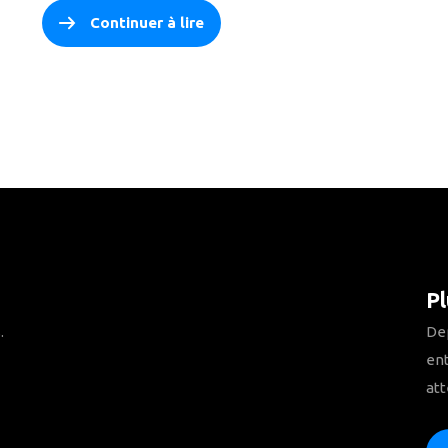
Continuer à lire
Pl
.
Dep
ent
att