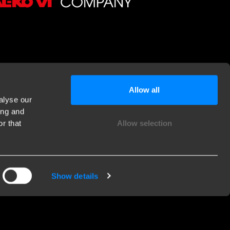
Allow all
alyse our
ing and
r that
Allow selection
Show details