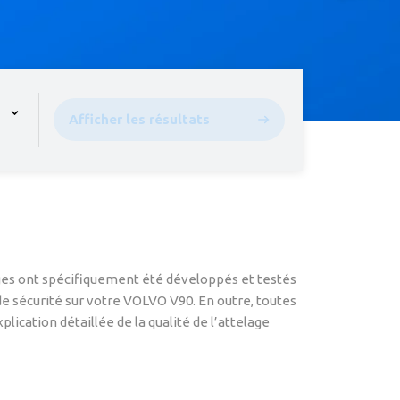
pen the menu,
Afficher les résultats
ages ont spécifiquement été développés et testés
de sécurité sur votre VOLVO V90. En outre, toutes
ication détaillée de la qualité de l’attelage