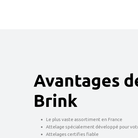
Avantages d
Brink
Le plus vaste assortiment en France
Attelage spécialement développé pour votr
Attelages certifies fiable