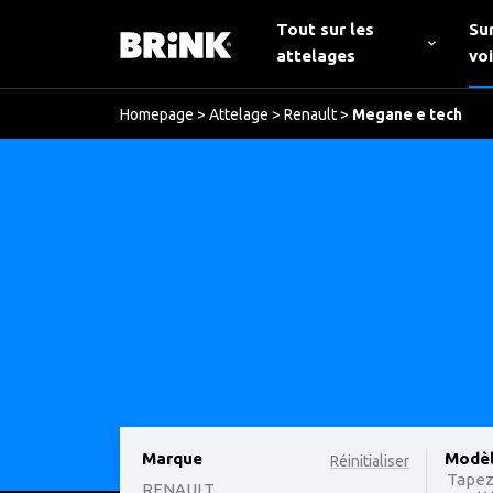
Tout sur les
Su
attelages
vo
Homepage
>
Attelage
>
Renault
>
Megane e tech
Marque
option
Modè
Réinitialiser
Tapez
RENAULT