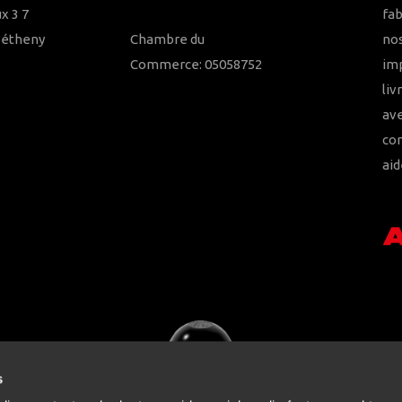
x 3 7
fab
Bétheny
Chambre du
nos
Commerce: 05058752
imp
liv
ave
con
aid
s