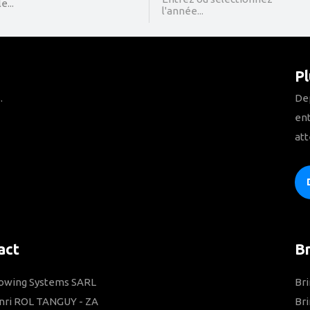
...
l'année...
Pl
.
Dep
ent
att
act
B
Towing Systems SARL
Bri
nri ROL TANGUY - ZA
Bri