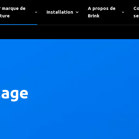
r marque de
A propos de
Co
Installation
iture
Brink
se
lage