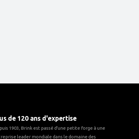
us de 120 ans d'expertise
uis 1903, Brink est passé d'une petite forge à une
reprise leader mondiale dans le domaine des