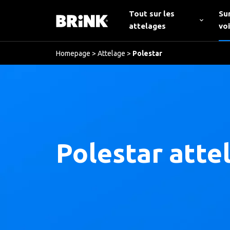
Tout sur les
Su
attelages
vo
Homepage
>
Attelage
>
Polestar
Polestar atte