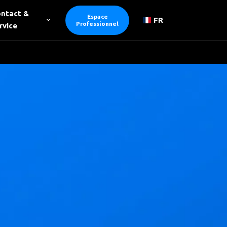
ntact &
Espace
FR
Professionnel
rvice