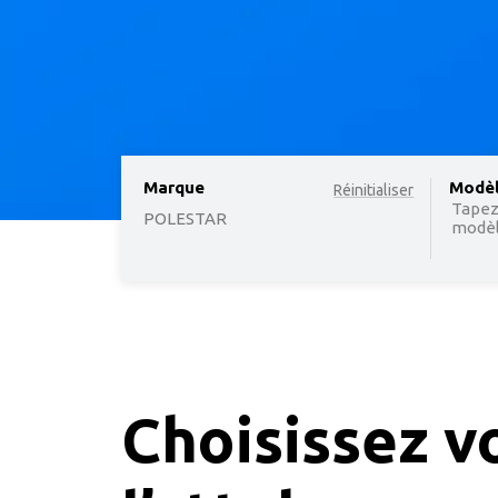
Marque
option
Modè
Réinitialiser
Tapez
POLESTAR
modèle
Choisissez v