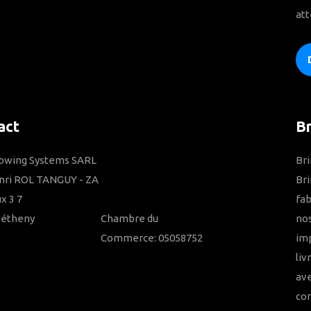
att
act
B
Towing Systems SARL
Bri
nri ROL TANGUY - ZA
Bri
x 3 7
fab
Bétheny
Chambre du
nos
Commerce: 05058752
imp
liv
ave
con