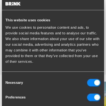
This website uses cookies
We use cookies to personalise content and ads, to
Avantages de Brink
provide social media features and to analyse our traffic.
We also share information about your use of our site with
Le plus vaste assortiment en France
our social media, advertising and analytics partners who
Attelage spécialement développé pour votre véhicule
may combine it with other information that you’ve
Attelages certifies fiable
provided to them or that they’ve collected from your use
Installation près de chez vous
of their services.
Testés dans des conditions extrêmes
Consent
Necessary
Selection
Preferences