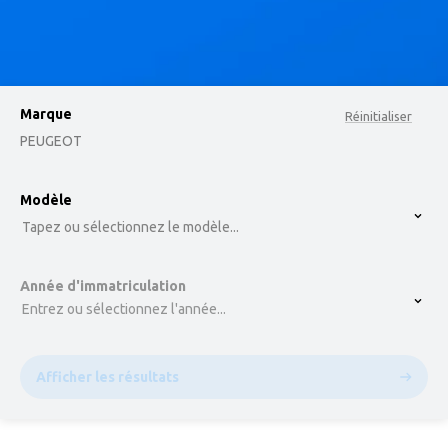
Marque
Réinitialiser
PEUGEOT
option , selected.
Modèle
Select is focused ,type to refine list, press Down t
Tapez ou sélectionnez le modèle...
Année d'immatriculation
Entrez ou sélectionnez l'année...
Afficher les résultats