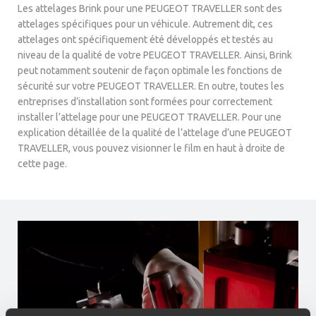
Les attelages Brink pour une PEUGEOT TRAVELLER sont des
attelages spécifiques pour un véhicule. Autrement dit, ces
attelages ont spécifiquement été développés et testés au
niveau de la qualité de votre PEUGEOT TRAVELLER. Ainsi, Brink
peut notamment soutenir de façon optimale les fonctions de
sécurité sur votre PEUGEOT TRAVELLER. En outre, toutes les
entreprises d’installation sont formées pour correctement
installer l’attelage pour une PEUGEOT TRAVELLER. Pour une
explication détaillée de la qualité de l’attelage d’une PEUGEOT
TRAVELLER, vous pouvez visionner le film en haut à droite de
cette page.