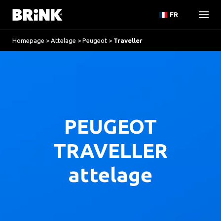
FR
Homepage
>
Attelage
>
Peugeot
>
Traveller
PEUGEOT
TRAVELLER
attelage