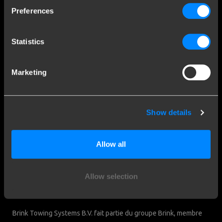
Preferences
Contact
Questions fréquentes
Statistics
Clause de non-responsabilité
Privacy
Downloads
Marketing
Contact
Show details
Brink Towing Systems SARL
Rue Henri ROL TANGUY - ZA Les
Naux 3 7
Allow all
51450 Bétheny
Chambre du Commerce:
France
05058752
Allow selection
Brink & Consommateurs
Brink Towing Systems B.V. fait partie du groupe Brink, membre