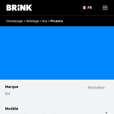
FR
Homepage
>
Attelage
>
Kia
>
Picanto
Marque
Réinitialiser
KIA
option , selected.
Modèle
Select is focused ,type to refine list, press Down t