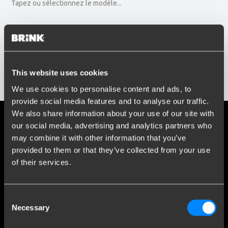
Tapez ou sélectionnez le modèle...
Année d'immatriculation
Entrez ou sélectionnez l'année...
Réseaux sociaux
Restez informé de nos derniers développements.
This website uses cookies
Afficher les résultats
We use cookies to personalise content and ads, to
provide social media features and to analyse our traffic.
We also share information about your use of our site with
Plus de 120 ans d'expertise
our social media, advertising and analytics partners who
may combine it with other information that you’ve
Depuis 1903, Brink est passé d'une petite forge à une
provided to them or that they’ve collected from your use
entreprise leader mondiale dans le domaine des attelages de
of their services.
remorque.
Découvrez notre histoire
Consent
Necessary
Selection
Service Clients