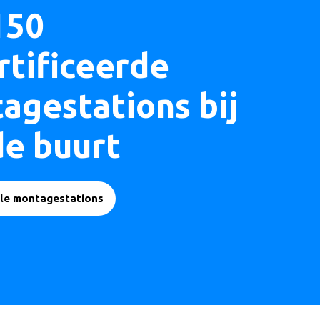
150
rtificeerde
agestations bij
de buurt
lle montagestations