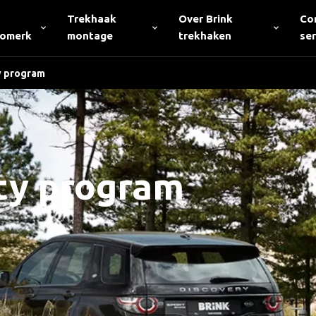
Trekhaak
Over Brink
Co
tomerk
montage
trekhaken
ser
ty program
ity program