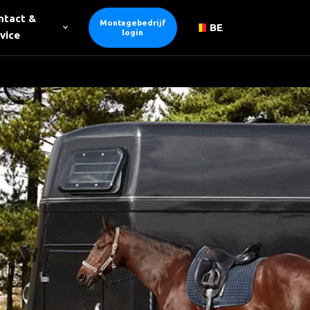
ntact &
Montagebedrijf
BE
login
vice