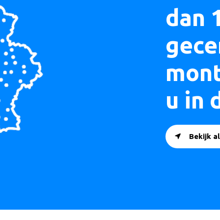
dan 
gece
mont
u in 
Bekijk a