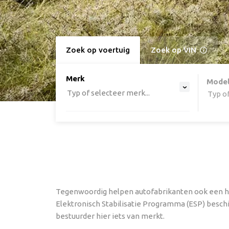
Zoek op voertuig
Zoek op VIN
option , selected.
Merk
Select is focused ,type to ref
Mode
Typ of selecteer merk...
Typ of
Tegenwoordig helpen autofabrikanten ook een han
Elektronisch Stabilisatie Programma (ESP) besch
bestuurder hier iets van merkt.