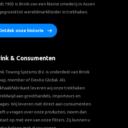
ds 1903 is Brink van een kleine smederij in Assen
gegroeid tot wereldmarktleider in trekhaken.
Ontdek onze historie
rink & Consumenten
nk Towing Systems B.V. is onderdeel van Brink
oup, member of DexKo Global. Als
khaakfabrikant leveren wij onze trekhaken
eldwijd aan groothandels, importeurs en
ages. Wij leveren niet direct aan consumenten.
eft u vragen over onze producten, neem dan
tact op met een van onze fitters. Zij kunnen u
der helpen met al uw vragen.