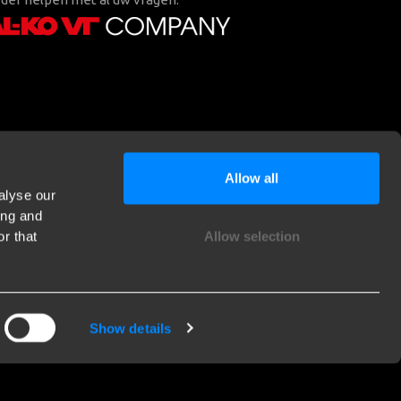
Allow all
alyse our
ing and
r that
Allow selection
Show details