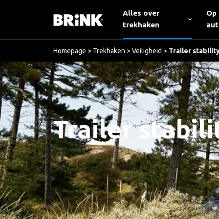
Alles over
Op
trekhaken
au
Homepage
>
Trekhaken
>
Veiligheid
>
Trailer stabili
Trailer stabil