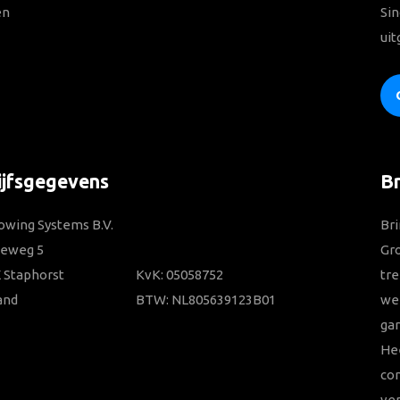
en
Sin
uit
ijfsgegevens
B
owing Systems B.V.
Bri
ieweg 5
Gr
 Staphorst
KvK: 05058752
tre
and
BTW: NL805639123B01
wer
gar
He
con
ver