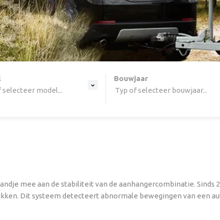
ine list, press Down to open the menu,
l
Bouwjaar
 selecteer model...
Typ of selecteer bouwjaar...
dje mee aan de stabiliteit van de aanhangercombinatie. Sinds 20
ikken. Dit systeem detecteert abnormale bewegingen van een auto