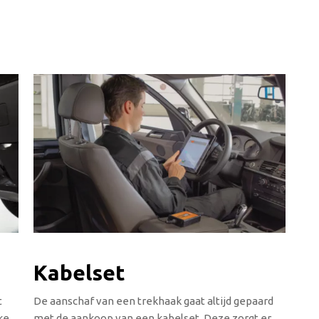
Kabelset
t
De aanschaf van een trekhaak gaat altijd gepaard
ke
met de aankoop van een kabelset. Deze zorgt er