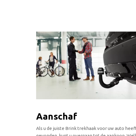
Aanschaf
Als u de juiste Brink trekhaak voor uw auto heef
gevonden, kunt u overgaan tot de aankoop. Wel