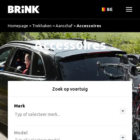
BE
Homepage
>
Trekhaken
>
Aanschaf
>
Accessoires
Accessoires
Zoek op voertuig
option , selected.
Merk
Select is focused ,type to refine list, press Do
Typ of selecteer merk...
Model