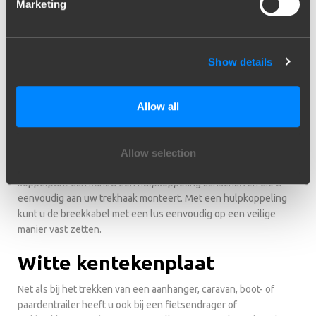
Marketing
kogeldrukmeter (ook wel disselweger genoemd) kunt u
eenvoudig de kogeldruk in kilo’s meten. Een van de accessoires
die onmisbaar is.
Show details
Hulpkoppeling accessoires
Als u een caravan of kar wilt trekken, moet u altijd een
Allow all
breekkabel vast zetten aan de trekhaak van uw auto. Vaak is er
een gat waar de Karbijnhaak van deze breekkabel aan
gemonteerd kan worden. Bij een trekhaak van Brink zit dit
Allow selection
zogenaamde oog altijd aan de kogelplaat vast. Mist dit
koppelpunt dan kunt u een hulpkoppeling aanschaffen die u
eenvoudig aan uw trekhaak monteert. Met een hulpkoppeling
kunt u de breekkabel met een lus eenvoudig op een veilige
manier vast zetten.
Witte kentekenplaat
Net als bij het trekken van een aanhanger, caravan, boot- of
paardentrailer heeft u ook bij een fietsendrager of