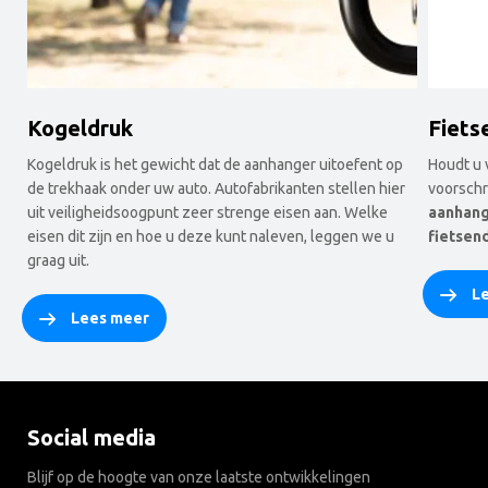
Kogeldruk
Fiets
Kogeldruk is het gewicht dat de aanhanger uitoefent op
Houdt u 
de trekhaak onder uw auto. Autofabrikanten stellen hier
voorschr
uit veiligheidsoogpunt zeer strenge eisen aan. Welke
aanhan
eisen dit zijn en hoe u deze kunt naleven, leggen we u
fietsen
graag uit.
L
Lees meer
Social media
Blijf op de hoogte van onze laatste ontwikkelingen