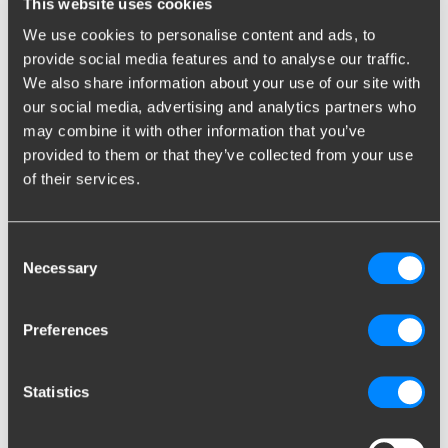
This website uses cookies
van uw auto. Dit komt omdat niet elke stekker hetzelfde is. Dat
wil zeggen; de ene stekker bestaat uit zeven aansluitpunten
We use cookies to personalise content and ads, to
(polen) en de andere uit dertien. In dat geval heeft u een
provide social media features and to analyse our traffic.
verloopstekker nodig. Hierdoor kunnen 13-polige stekkers toch
We also share information about your use of our site with
communiceren met een 7-polige stekkerdoos en vica versa.
our social media, advertising and analytics partners who
may combine it with other information that you’ve
provided to them or that they’ve collected from your use
Veiligheid
of their services.
Uiteraard zijn de trekhaken en kabelsets van Brink uitvoerig
getest en voldoen ze aan alle internationale richtlijnen. Om de
Consent
veiligheid nog eens extra te waarborgen, zijn de volgende
Necessary
Selection
accessoires aan te bevelen.
Kogeldrukmeter
Preferences
Bij het beladen van een aanhanger of een caravan moet u
rekening houden met de kogeldruk. Dit is de druk die
Statistics
uitgeoefend wordt op de trekhaak. Voor optimale veiligheid
tijdens het rijden is het belangrijk deze kogeldruk goed te
reguleren, dit is voor elk voertuig anders. Met een