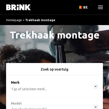
BE
Homepage
>
Trekhaak montage
Trekhaak montage
Zoek op voertuig
option , selected.
Merk
Select is focused ,type to refine list, press Do
Typ of selecteer merk...
Model