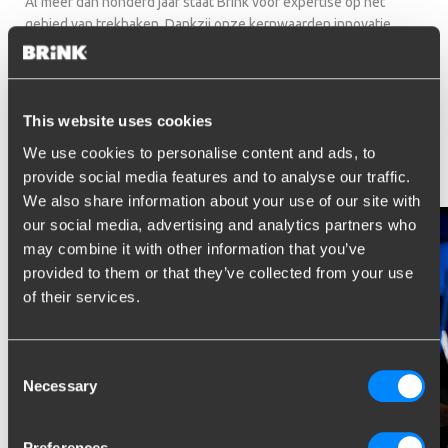
Al meer dan honderd jaar staat Brink voor expertise op het
gebied van trekhaken. Dankzij onze kernwaarden innovatie,
gebruiksgemak en veiligheid zijn we uitgegroeid tot een
wereldmarktleider in het ontwerpen, produceren, testen en
verkopen van trekhaken met bijpassende stroomvoorziening
(kabelsets).
This website uses cookies
We use cookies to personalise content and ads, to
Meer over Brink
provide social media features and to analyse our traffic.
We also share information about your use of our site with
our social media, advertising and analytics partners who
may combine it with other information that you’ve
provided to them or that they’ve collected from your use
of their services.
Consent
Necessary
Selection
Preferences