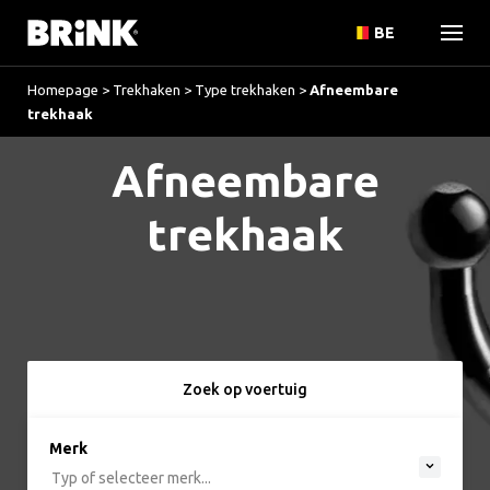
BE
Homepage
>
Trekhaken
>
Type trekhaken
>
Afneembare
trekhaak
Afneembare
trekhaak
Zoek op voertuig
option , selected.
Merk
Select is focused ,type to refine list, press Do
Typ of selecteer merk...