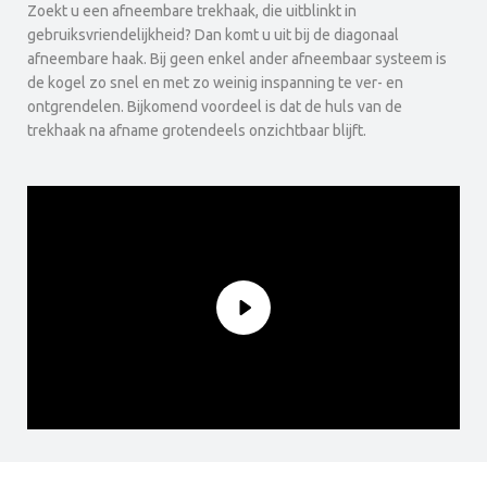
Zoekt u een afneembare trekhaak, die uitblinkt in
gebruiksvriendelijkheid? Dan komt u uit bij de diagonaal
afneembare haak. Bij geen enkel ander afneembaar systeem is
de kogel zo snel en met zo weinig inspanning te ver- en
ontgrendelen. Bijkomend voordeel is dat de huls van de
trekhaak na afname grotendeels onzichtbaar blijft.