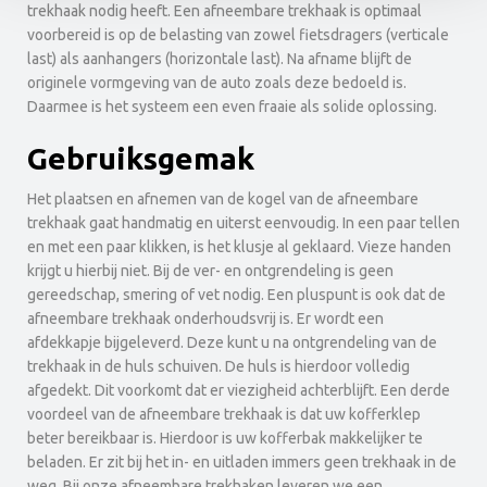
trekhaak nodig heeft. Een afneembare trekhaak is optimaal
voorbereid is op de belasting van zowel fietsdragers (verticale
last) als aanhangers (horizontale last). Na afname blijft de
originele vormgeving van de auto zoals deze bedoeld is.
Daarmee is het systeem een even fraaie als solide oplossing.
Gebruiksgemak
Het plaatsen en afnemen van de kogel van de afneembare
trekhaak gaat handmatig en uiterst eenvoudig. In een paar tellen
en met een paar klikken, is het klusje al geklaard. Vieze handen
krijgt u hierbij niet. Bij de ver- en ontgrendeling is geen
gereedschap, smering of vet nodig. Een pluspunt is ook dat de
afneembare trekhaak onderhoudsvrij is. Er wordt een
afdekkapje bijgeleverd. Deze kunt u na ontgrendeling van de
trekhaak in de huls schuiven. De huls is hierdoor volledig
afgedekt. Dit voorkomt dat er viezigheid achterblijft. Een derde
voordeel van de afneembare trekhaak is dat uw kofferklep
beter bereikbaar is. Hierdoor is uw kofferbak makkelijker te
beladen. Er zit bij het in- en uitladen immers geen trekhaak in de
weg. Bij onze afneembare trekhaken leveren we een