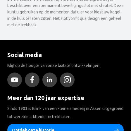
beschikt over een permanent beveiligingsslot met sleutel. Deze
kunt u gebruiken op de momenten dat u er voor kiest uw kogel
in de huls te laten zitten. Het slot vormt qua design een geheel
met de trekhaak.
Social media
Blijf op de hoogte van onze laatste ontwikkelingen
Meer dan 120 jaar expertise
Sinds 1903 is Brink van een kleine smederij in Assen uitgegroeid
tot wereldmarktleider in trekhaken.
Ontdek onze historie