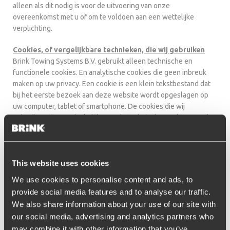
alleen als dit nodig is voor de uitvoering van onze
overeenkomst met u of om te voldoen aan een wettelijke
verplichting.
Cookies, of vergelijkbare technieken, die wij gebruiken
Brink Towing Systems B.V. gebruikt alleen technische en
functionele cookies. En analytische cookies die geen inbreuk
maken op uw privacy. Een cookie is een klein tekstbestand dat
bij het eerste bezoek aan deze website wordt opgeslagen op
uw computer, tablet of smartphone. De cookies die wij
gebruiken zijn noodzakelijk voor de technische werking van de
website en uw gebruiksgemak. Ze zorgen ervoor dat de
website naar behoren werkt en onthouden bijvoorbeeld uw
voorkeursinstellingen. Ook kunnen wij hiermee onze website
optimaliseren. U kunt zich afmelden voor cookies door uw
This website uses cookies
internetbrowser zo in te stellen dat deze geen cookies meer
We use cookies to personalise content and ads, to
opslaat. Daarnaast kunt u ook alle informatie die eerder is
provide social media features and to analyse our traffic.
opgeslagen via de instellingen van uw browser verwijderen.
We also share information about your use of our site with
our social media, advertising and analytics partners who
Gegevens inzien, aanpassen of verwijderen
may combine it with other information that you’ve
U heeft het recht om uw persoonsgegevens in te zien, te