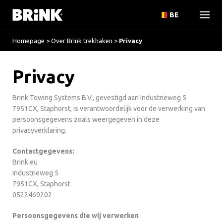
BE
Homepage
>
Over Brink trekhaken
>
Privacy
Privacy
Brink Towing Systems B.V., gevestigd aan Industrieweg 5
7951CX, Staphorst, is verantwoordelijk voor de verwerking van
persoonsgegevens zoals weergegeven in deze
privacyverklaring.
Contactgegevens:
Brink.eu
Industrieweg 5
7951CX, Staphorst
0522469202
Persoonsgegevens die wij verwerken