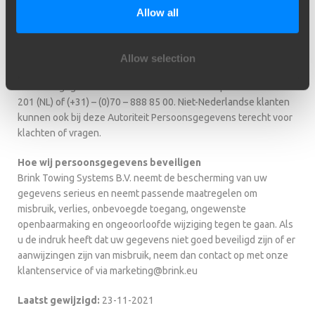
wijzen dat u de mogelijkheid heeft om een klacht in te dienen bij
Allow all
de nationale toezichthouder, de Autoriteit Persoonsgegevens.
Dat kan via de volgende link:
https://autoriteitpersoonsgegevens.nl/een-tip-of-klacht-
Allow selection
indienen-bij-de-ap
. De Nederlandse Autoriteit
Persoonsgegevens is telefonisch bereikbaar op 0900 – 2001
201 (NL) of (+31) – (0)70 – 888 85 00. Niet-Nederlandse klanten
kunnen ook bij deze Autoriteit Persoonsgegevens terecht voor
klachten of vragen.
Hoe wij persoonsgegevens beveiligen
Brink Towing Systems B.V. neemt de bescherming van uw
gegevens serieus en neemt passende maatregelen om
misbruik, verlies, onbevoegde toegang, ongewenste
openbaarmaking en ongeoorloofde wijziging tegen te gaan. Als
u de indruk heeft dat uw gegevens niet goed beveiligd zijn of er
aanwijzingen zijn van misbruik, neem dan contact op met onze
klantenservice of via marketing@brink.eu
Laatst gewijzigd:
23-11-2021