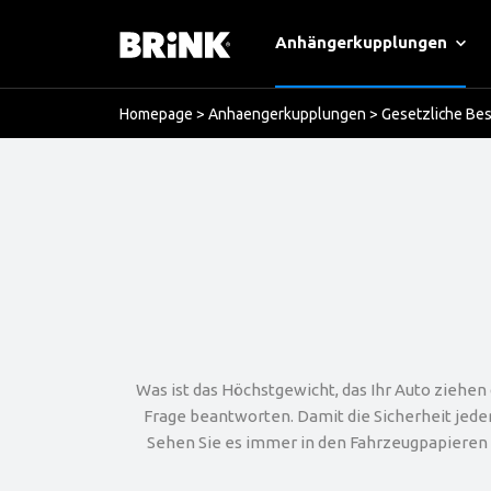
Anhängerkupplungen
Homepage
>
Anhaengerkupplungen
>
Gesetzliche Be
Was ist das Höchstgewicht, das Ihr Auto ziehen
Frage beantworten. Damit die Sicherheit jeder
Sehen Sie es immer in den Fahrzeugpapieren I