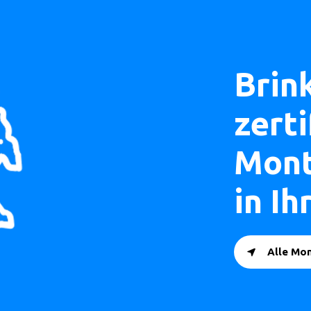
Brin
zerti
Mont
in I
Alle Mo