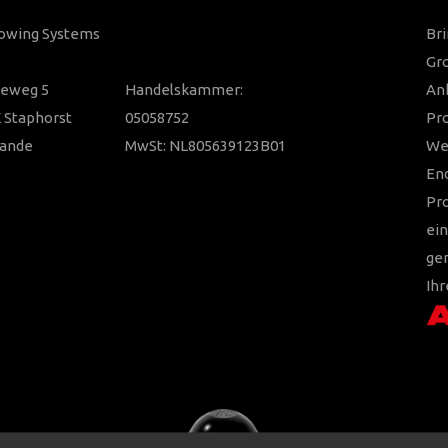
Towing Systems
Bri
Gro
ieweg 5
Handelskammer:
Anh
 Staphorst
05058752
Pr
lande
MwSt: NL805639123B01
Wer
En
Pr
ein
ger
Ihr