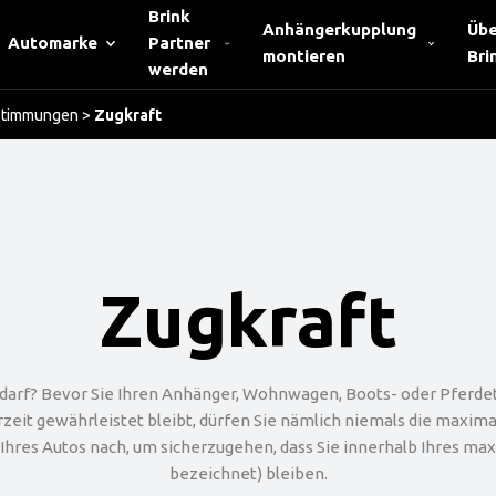
Brink
Anhängerkupplung
Übe
Automarke
Partner
montieren
Bri
werden
stimmungen
>
Zugkraft
Zugkraft
 darf? Bevor Sie Ihren Anhänger, Wohnwagen, Boots- oder Pferdetr
zeit gewährleistet bleibt, dürfen Sie nämlich niemals die maximal
hres Autos nach, um sicherzugehen, dass Sie innerhalb Ihres max
bezeichnet) bleiben.