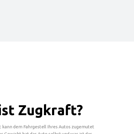
ist Zugkraft?
t kann dem Fahrgestell Ihres Autos zugemutet
 Gewicht hat das Auto selbst und was ist das