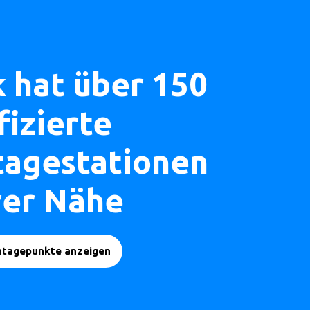
k hat über 150
fizierte
agestationen
hrer Nähe
ntagepunkte anzeigen