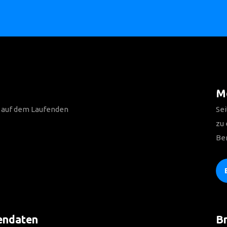
Me
n auf dem Laufenden
Sei
zu
Be
endaten
Br