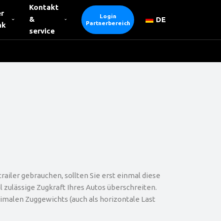
Kontakt
r
Login
&
DE
Partnerbereich
nk
service
ailer gebrauchen, sollten Sie erst einmal diese
 zulässige Zugkraft Ihres Autos überschreiten.
imalen Zuggewichts (auch als horizontale Last