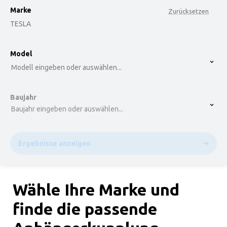
Marke
Zurücksetzen
TESLA
option , selected.
Model
Select is focused ,type to refine list, press Down t
Modell eingeben oder auswählen...
Baujahr
Baujahr eingeben oder auswählen...
Ergebnisse anzeigen
Wähle Ihre Marke und
finde die passende