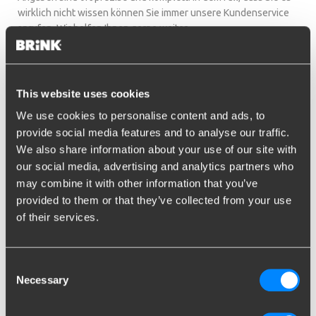
wirklich nicht wissen können Sie immer unsere Kundenservice
anrufen. Wir helfen Ihnen gerne weiter.
Welk Tesla Model heeft u?
This website uses cookies
Als u er niet zeker van bent welke type Tesla heeft, kunt u uw
kentekenpapieren raadplegen. Deze gegevens zijn accuraat en
We use cookies to personalise content and ads, to
volledig. Het is ook mogelijk om op kenteken te zoeken! Mocht u
provide social media features and to analyse our traffic.
er niet uitkomen, kunt u altijd contact opnemen met onze
We also share information about your use of our site with
klantenservice. Wij helpen u graag verder.
our social media, advertising and analytics partners who
may combine it with other information that you’ve
Kosten Tesla trekhaak
provided to them or that they’ve collected from your use
(fietsendragerhaak)
of their services.
plaatsen
Consent
Aangezien de kosten voor een Tesla trekhaak voertuig
Necessary
Selection
specifiek zijn vindt u de prijs na de onderstaande
selectieprocedure. De RMC haak is namelijk speciaal voor uw