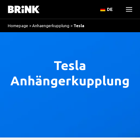
DE
Homepage
>
Anhaengerkupplung
>
Tesla
Tesla
Anhängerkupplung