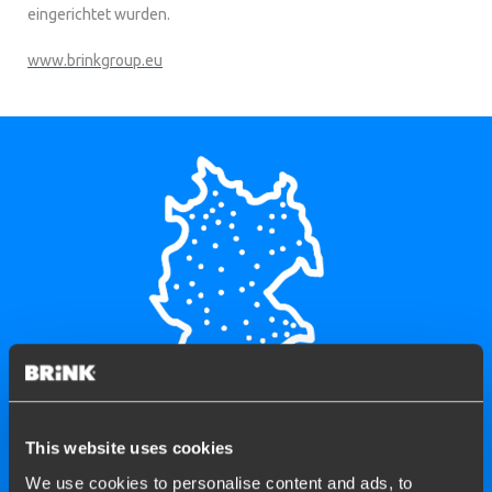
eingerichtet wurden.
www.brinkgroup.eu
Brink hat über 150
This website uses cookies
zertifizierte
We use cookies to personalise content and ads, to