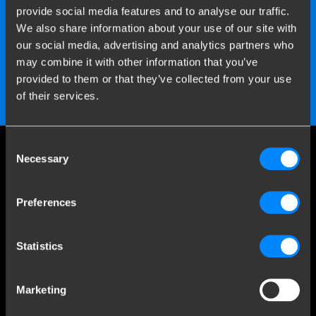
provide social media features and to analyse our traffic.
Montagestationen in Ihrer
We also share information about your use of our site with
our social media, advertising and analytics partners who
Nähe
may combine it with other information that you’ve
provided to them or that they’ve collected from your use
Alle Montagepunkte anzeigen
of their services.
Consent
Necessary
Social media
Selection
Bleiben Sie über unsere neuesten Entwicklungen auf dem
Preferences
Laufenden
Statistics
Mehr als 120 Jahre Expertise
Marketing
Seit 1903 hat sich Brink von einer kleinen Schmiede zu einem