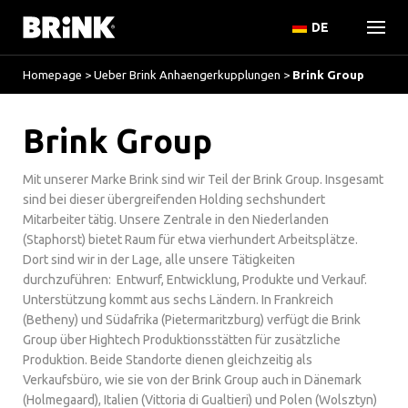
DE
Homepage
>
Ueber Brink Anhaengerkupplungen
>
Brink Group
Brink Group
Mit unserer Marke Brink sind wir Teil der Brink Group. Insgesamt
sind bei dieser übergreifenden Holding sechshundert
Mitarbeiter tätig. Unsere Zentrale in den Niederlanden
(Staphorst) bietet Raum für etwa vierhundert Arbeitsplätze.
Dort sind wir in der Lage, alle unsere Tätigkeiten
durchzuführen: Entwurf, Entwicklung, Produkte und Verkauf.
Unterstützung kommt aus sechs Ländern. In Frankreich
(Betheny) und Südafrika (Pietermaritzburg) verfügt die Brink
Group über Hightech Produktionsstätten für zusätzliche
Produktion. Beide Standorte dienen gleichzeitig als
Verkaufsbüro, wie sie von der Brink Group auch in Dänemark
(Holmegaard), Italien (Vittoria di Gualtieri) und Polen (Wolsztyn)