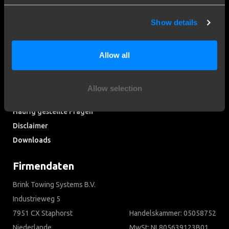
weltweit führenden Unternehmen im Bereich
Show details
Anhängerkupplungen entwickelt.
Entdecken Sie unsere Geschichte
Allow all
Kundendienst
Allow selection
Kontaktieren Sie einen Monteur
Häufig gestellte Fragen
Disclaimer
Downloads
Firmendaten
Brink Towing Systems B.V.
Industrieweg 5
7951 CX Staphorst
Handelskammer: 05058752
Niederlande
MwSt: NL805639123B01