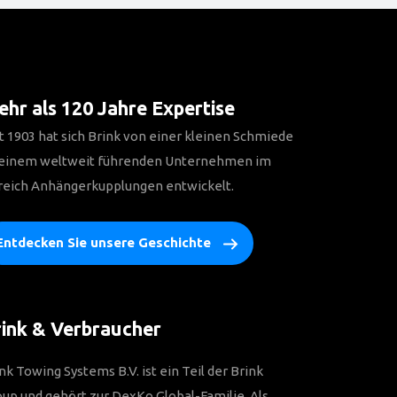
hr als 120 Jahre Expertise
t 1903 hat sich Brink von einer kleinen Schmiede
 einem weltweit führenden Unternehmen im
reich Anhängerkupplungen entwickelt.
Entdecken Sie unsere Geschichte
ink & Verbraucher
nk Towing Systems B.V. ist ein Teil der Brink
up und gehört zur DexKo Global-Familie. Als