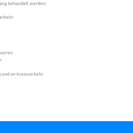
gang behandelt werden:
Verkehr
hnurren
n
n und im Kreisverkehr