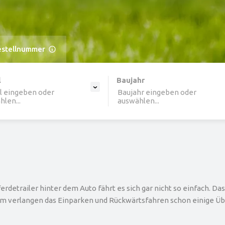
estellnummer
ine list, press Down to open the menu,
l
Baujahr
l eingeben oder
Baujahr eingeben oder
len...
auswählen...
etrailer hinter dem Auto fährt es sich gar nicht so einfach. Das 
m verlangen das Einparken und Rückwärtsfahren schon einige Übu