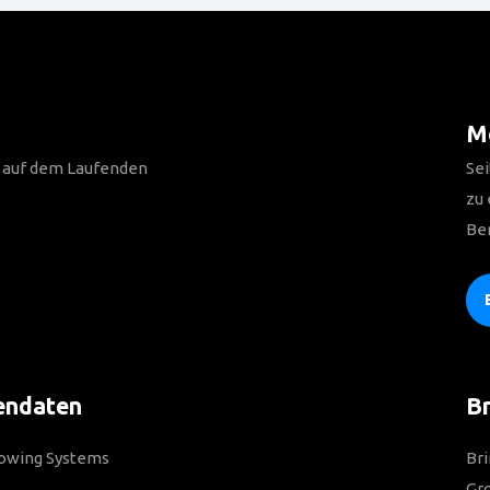
Me
n auf dem Laufenden
Sei
zu
Be
endaten
Br
Towing Systems
Bri
Gro