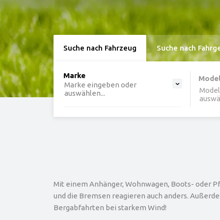
Suche nach Fahrzeug
Suche nach Fahrg
option , selected.
Marke
Select is focused ,type to ref
Mode
Marke eingeben oder
Model
auswählen...
auswäh
Mit einem Anhänger, Wohnwagen, Boots- oder Pferd
und die Bremsen reagieren auch anders. Außerde
Bergabfahrten bei starkem Wind!