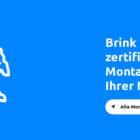
Brink
zertif
Monta
Ihrer
Alle Mo