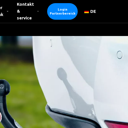
Kontakt
r
Login
&
DE
Partnerbereich
nk
service