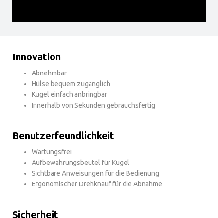
Innovation
Abnehmbar
Hülse bequem zugänglich
Kugel einfach anbringbar
Innerhalb von Sekunden gebrauchsfertig
Benutzerfeundlichkeit
Wartungsfrei
Aufbewahrungsbeutel für Kugel
Sichtbare Anweisungen für die Bedienung
Ergonomischer Drehknauf für die Abnahme
Sicherheit