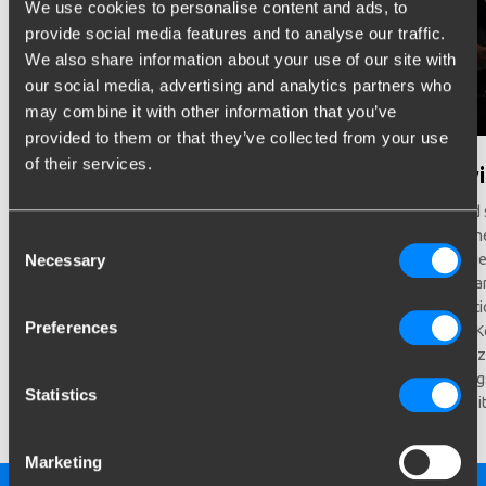
We use cookies to personalise content and ads, to
provide social media features and to analyse our traffic.
We also share information about your use of our site with
our social media, advertising and analytics partners who
may combine it with other information that you’ve
provided to them or that they’ve collected from your use
of their services.
Erste Wahl der Monteure
Entwi
Mit unseren fahrzeugspezifischen Anhängerkupplungen
Wir sind
und Kabelsätzen garantieren wir Monteuren ein breites
im eigen
Consent
Necessary
Sortiment mit Premium Qualität. Außerdem sind unsere
produzie
Selection
Produkte schnell lieferbar und lassen sich einfach
Niederla
montieren. Ferner teilen wir unsere Fachkenntnis gerne
Produkti
Preferences
mit Monteuren, in Form von Schulungen, klaren
um auf K
Anleitungen und Unterstützung bei Montagen durch
Kosten z
unser Aftersalesteam.
Leistung
Statistics
Mitarbeit
Marketing