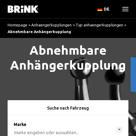
DE
Homepage
>
Anhaengerkupplungen
>
Typ anhaengerkupplungen
>
Abnehmbare Anhängerkupplung
Abnehmbare
Anhängerkupplung
Suche nach Fahrzeug
option , selected.
Marke
Select is focused ,type to refine list, press Do
Marke eingeben oder auswählen...