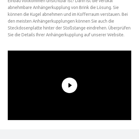
Einbau vollkommen unsichtbar ist? Dann ist die vertikal
abnehmbare Anhängerkupplung von Brink die Lösung. Sie
können die Kugel abnehmen und im Kofferraum verstauen. Bei
den meisten Anhängerkupplungen können Sie auch die
Steckdosenplatte hinter der Stoßstange eindrehen. Überprüfen
Sie die Details Ihrer Anhängerkupplung auf unserer Website.