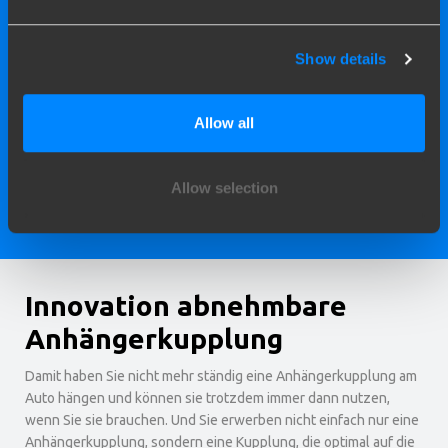
Show details
Einfach
Allow all
Die Montage und Demontage der Kugel an der
abnehmbaren Anhängerkupplung erfolgt manuell und ist
Allow selection
äußerst einfach.
Innovation abnehmbare
Anhängerkupplung
Damit haben Sie nicht mehr ständig eine Anhängerkupplung am
Auto hängen und können sie trotzdem immer dann nutzen,
wenn Sie sie brauchen. Und Sie erwerben nicht einfach nur eine
Anhängerkupplung, sondern eine Kupplung, die optimal auf die