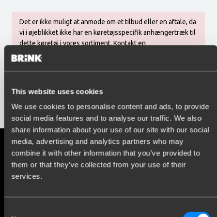
Det er ikke muligt at anmode om et tilbud eller en aftale, da
vi i øjeblikket ikke har en køretøjsspecifik anhængertræk til
dette køretøj i vores sortiment. Kontakt en
monteringspartner i nærheden for at undersøge
mulighederne.
This website uses cookies
We use cookies to personalise content and ads, to provide
Forrige trin
social media features and to analyse our traffic. We also
share information about your use of our site with our social
media, advertising and analytics partners who may
Sociale medier
combine it with other information that you’ve provided to
them or that they’ve collected from your use of their
Hold dig orienteret om vores seneste udvikling
services.
Consent