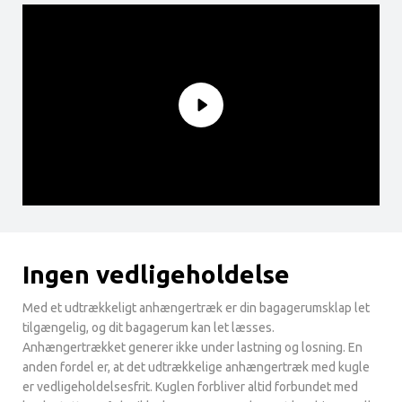
Ingen vedligeholdelse
Med et udtrækkeligt anhængertræk er din bagagerumsklap let
tilgængelig, og dit bagagerum kan let læsses.
Anhængertrækket generer ikke under lastning og losning. En
anden fordel er, at det udtrækkelige anhængertræk med kugle
er vedligeholdelsesfrit. Kuglen forbliver altid forbundet med