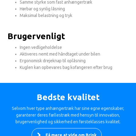
Samme styrke som fast anhængertræk
Hørbar og synlig låsning
Maksimal belastning og tryk
Brugervenligt
Ingen vedligeholdelse
Aktiveres nemt med håndtaget under bilen
Ergonomisk drejeknap til oplåsning
Kuglen kan opbevares bag kofangeren efter brug
Bedste kvalitet
Selvom hver type anhængertræk har sine egne egenskaber,
garanterer deres fællestræk med hensyn til innovation,
brugervenlighed og sikkerhed en førsteklasses kvalitet.
Få mere at vide om Brink