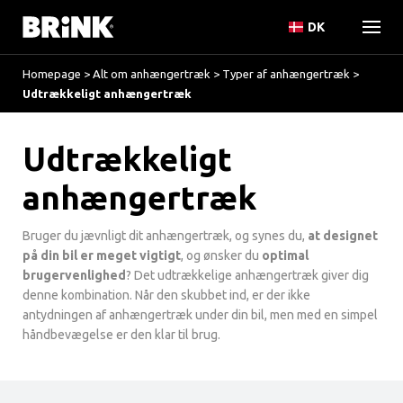
DK
Homepage
>
Alt om anhængertræk
>
Typer af anhængertræk
>
Udtrækkeligt anhængertræk
Udtrækkeligt
anhængertræk
Bruger du jævnligt dit anhængertræk, og synes du,
at designet
på din bil er meget vigtigt
, og ønsker du
optimal
brugervenlighed
? Det udtrækkelige anhængertræk giver dig
denne kombination. Når den skubbet ind, er der ikke
antydningen af anhængertræk under din bil, men med en simpel
håndbevægelse er den klar til brug.