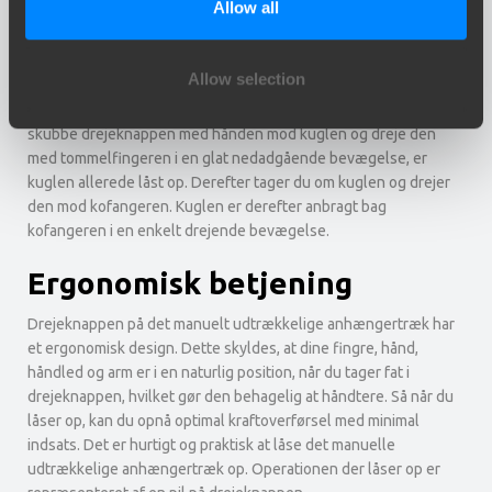
Allow all
enkel. Ved at trække et håndtag under bilen gemmes kuglen
bag kofangeren. For at trække kuglen tilbage, skal den bare
skubbes lidt. Under denne roterende bevægelse foretager
Allow selection
trækkrogen en let opadgående bevægelse, indtil den låses med
en kliklyd. To operationer er nok til at låse kuglen op. Ved at
skubbe drejeknappen med hånden mod kuglen og dreje den
med tommelfingeren i en glat nedadgående bevægelse, er
kuglen allerede låst op. Derefter tager du om kuglen og drejer
den mod kofangeren. Kuglen er derefter anbragt bag
kofangeren i en enkelt drejende bevægelse.
Ergonomisk betjening
Drejeknappen på det manuelt udtrækkelige anhængertræk har
et ergonomisk design. Dette skyldes, at dine fingre, hånd,
håndled og arm er i en naturlig position, når du tager fat i
drejeknappen, hvilket gør den behagelig at håndtere. Så når du
låser op, kan du opnå optimal kraftoverførsel med minimal
indsats. Det er hurtigt og praktisk at låse det manuelle
udtrækkelige anhængertræk op. Operationen der låser op er