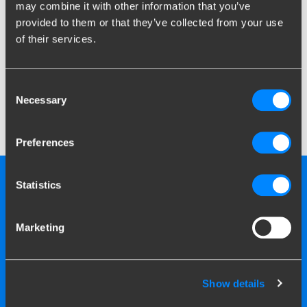
anhængertræk
may combine it with other information that you’ve
provided to them or that they’ve collected from your use
Vedligeholdelsesfri
of their services.
Holder hele bilens levetid
Permanent tilgængelig
Mest overkommelige pris
Consent
Usynligt integreret øje til brudkabel
Necessary
Selection
Grundigt testet, opfylder de højeste kvalitetskrav
Funktionel og pålidelig
Preferences
Testet under ekstreme
Statistics
forhold
Marketing
Brink anvender de højeste sikkerhedsstandarder under
udvikling og produktion af anhængertræk.
Få mere at vide om Brink
Show details