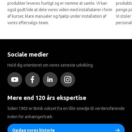
produkter leveres hurtigt og er nemme at samle. Vi kan
produkti
også godt lide at dele vores viden med installatører i form
penge på
af kurser, klare manualer og hjælp under installation af
Vi stoler
vores eftersalgs-team.
personal
Sociale medier
Hold dig orienteret om vores seneste udvikling
Mere end 120 års ekspertise
Siden 1903 er Brink vokset fra en lille smedje til verdensførende
inden for anhængertræk.
Opdag vores historie