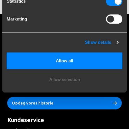
Statistics
Marketing
Sociale medier
Hold dig orienteret om vores seneste udvikling
Show details
Allow all
Mere end 120 års ekspertise
Allow selection
Siden 1903 er Brink vokset fra en lille smedje til verdensførende
inden for anhængertræk.
Opdag vores historie
Kundeservice