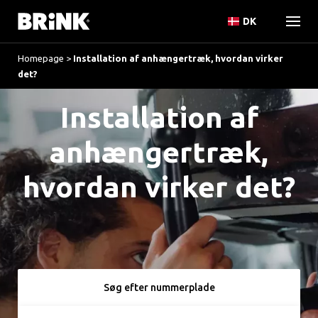
DK
Homepage
>
Installation af anhængertræk, hvordan virker
det?
Installation af
anhængertræk,
hvordan virker det?
Søg efter nummerplade