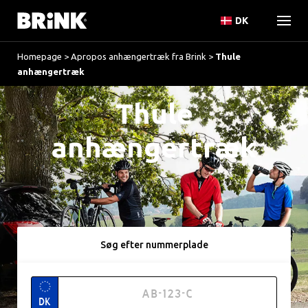
DK
Homepage
>
Apropos anhængertræk fra Brink
>
Thule
anhængertræk
Thule
anhængertræk
Søg efter nummerplade
DK