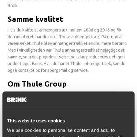
Brink.
Samme kvalitet
Hvis du købte et anhængertræk mellem 2006 og 2016 og fik
den monteret, har du nu et Thule anhængertræk. På grund af
varemærket Thule blev anhængertrækket endnu mere berømt.
Men i virkeligheden var Thule anhængertrækket nøjagtigt det
samme, som det plejede at være, og i dag produceres det igen
under flaget Brink. Hvis du har et Thule anhængertræk, kan du
også kontakte os for spørgsmål og service.
Om Thule Group
Thule Group er den globale leder inden for produkter, der gør
det muligt for folk at værdsætte alt i pålidelige, sikre og stilfulde
måder at kunne transportere på. Under mottoet Active Life,
Simplified, tilbyder Thule Group produkter inden for tre
This website uses cookies
markedssegmenter: Outdoor&Bags (udstyr og transportører til
cykling, vand- og vintersport, tagbokse, cykeltrailere, klapvogne,
We use cookies to personalise content and ads, to
laptop- og kameratasker, rygsække, smartphone-etuier osv.),