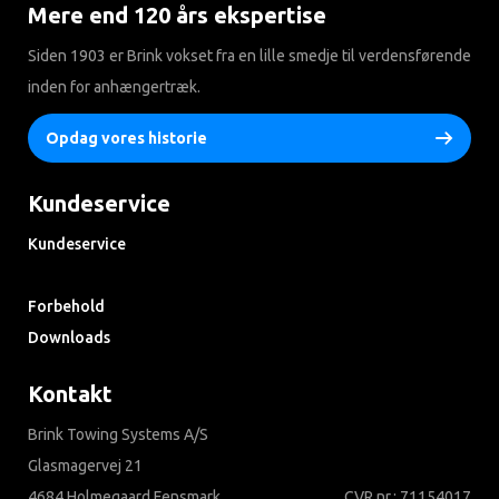
Mere end 120 års ekspertise
Siden 1903 er Brink vokset fra en lille smedje til verdensførende
inden for anhængertræk.
Opdag vores historie
Kundeservice
Kundeservice
Søg i ofte stillede spørgsmål
Forbehold
Downloads
Kontakt
Brink Towing Systems A/S
Glasmagervej 21
4684 Holmegaard Fensmark
CVR nr.: 71154017