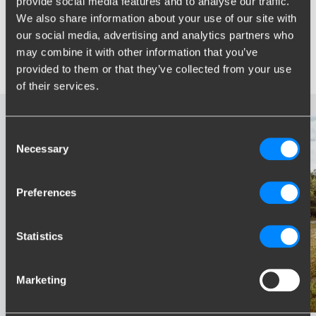
provide social media features and to analyse our traffic.
Towing (anhængertræk) og Specialty (snekæder,
We also share information about your use of our site with
værktøjskasser osv.). Thule Group har ca. 2900 medarbejdere i
our social media, advertising and analytics partners who
mere end 45 produktionsanlæg og salgskontorer fordelt over
may combine it with other information that you’ve
hele verden. Produkterne sælges på 125 markeder.
provided to them or that they’ve collected from your use
of their services.
Consent
Necessary
Selection
Preferences
Statistics
Marketing