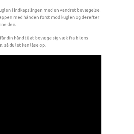
 kuglen i indkapslingen med en vandret bevægelse.
jeknappen med hånden først mod kuglen og derefter
rne den.
får din hånd til at bevæge sig væk fra bilens
 så du let kan låse op.