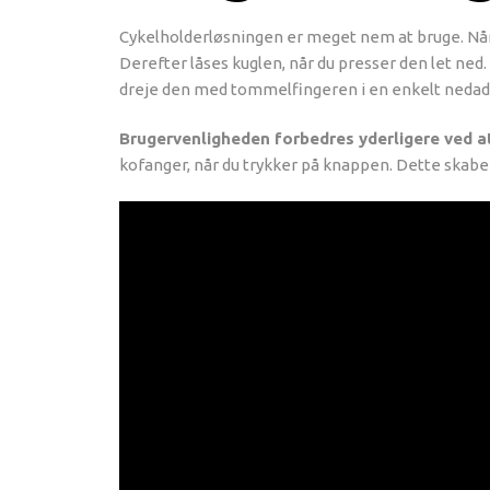
Cykelholderløsningen er meget nem at bruge. Nå
Derefter låses kuglen, når du presser den let ned
dreje den med tommelfingeren i en enkelt nedadg
Brugervenligheden forbedres yderligere ved a
kofanger, når du trykker på knappen. Dette skaber