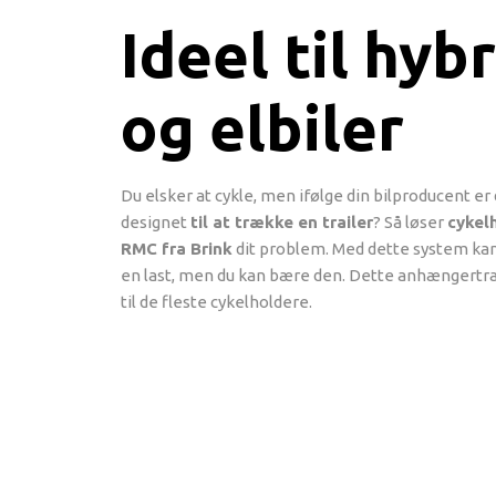
Ideel til hybr
og elbiler
Du elsker at cykle, men ifølge din bilproducent er d
designet
til at trække en trailer
? Så løser
cykel
RMC fra Brink
dit problem. Med dette system kan
en last, men du kan bære den. Dette anhængertr
til de fleste cykelholdere.