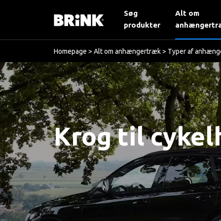
Søg
Alt om
produkter
anhængertr
Homepage
>
Alt om anhængertræk
>
Typer af anhæng
Krog til cyke