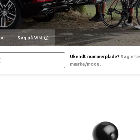
tøj
Søg på VIN
Ukendt nummerplade
?
Søg efte
mærke/model