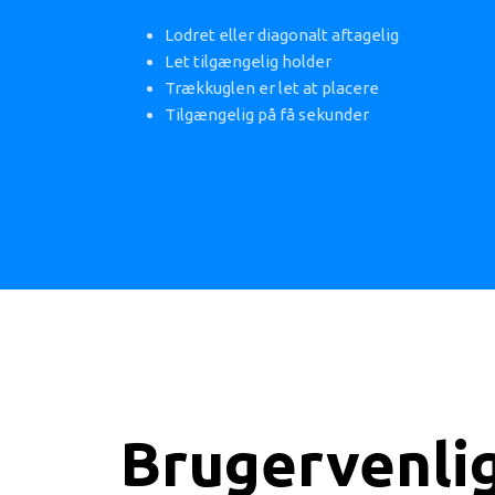
Lodret eller diagonalt aftagelig
Let tilgængelig holder
Trækkuglen er let at placere
Tilgængelig på få sekunder
Brugervenli