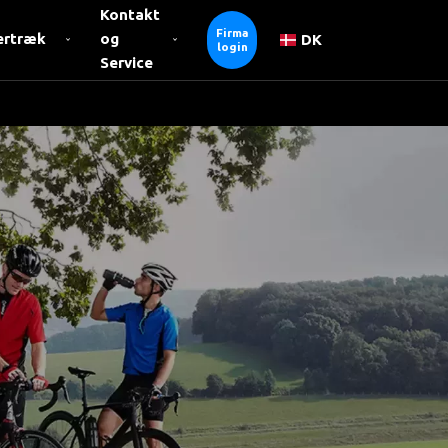
Kontakt
Firma
ertræk
og
DK
login
k
Service