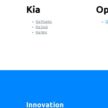
Kia
Op
Kia Picanto
O
Kia Soul
Kia Niro
Innovation