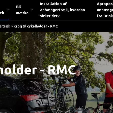
Installation af
Apropos
Bil
anhængertræk, hvordan
anhæng
æk
mærke
virker det?
fra Brin
ertræk
>
Krog til cykelholder - RMC
lholder - RMC