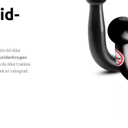
id-
in bil ikke
holderkrogen
 du ikke trække
æk er velegnet