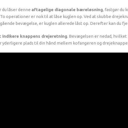
r du låser denne
aftagelige diagonale bæreløsning
, fastgør du
. To operationer er nok til at låse kuglen op. Ved at skubbe dre
ående bevægelse, er kuglen allerede låst op. Derefter kan du fje
t indikere knappens drejeretning
. Bevægelsen er nedad, hvilket 
 yderligere plads til din hånd mellem kofangeren og drejeknappen,