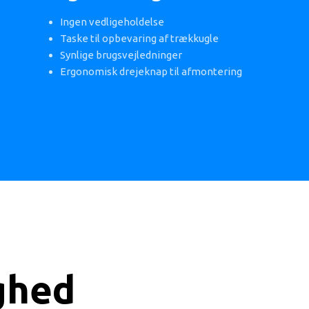
Ingen vedligeholdelse
Taske til opbevaring af trækkugle
Synlige brugsvejledninger
Ergonomisk drejeknap til afmontering
ghed