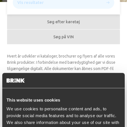
Vis resultater
Søg efter køretøj
Søg på VIN
Hvert år udvikler vi kataloger, brochurer og flyers af alle vores
Brink produkter. I forbindelse med bæredygtighed gør vi disse
tilgængelige digitalt. Alle dokumenter kan åbnes som PDF-fil
med Acrobat Reader-programmet.
Productflyers
This website uses cookies
Diagonal detachable towbar BMA –
Productflyer_BMA_English
We use cookies to personalise content and ads, to
Vertical detachable towbar BMU –
provide social media features and to analyse our traffic.
Productflyer_BMU_English
We also share information about your use of our site with
Retractable towbar MX –
Productflyer_MX_English