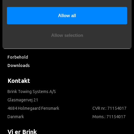
Opdag vores historie
Allow all
Kundeservice
Allow selection
Kundeservice
Søg i ofte stillede spørgsmål
Forbehold
Downloads
Kontakt
Brink Towing Systems A/S
Glasmagervej 21
4684 Holmegaard Fensmark
CVR nr.: 71154017
Danmark
Moms.: 71154017
Vi er Brink