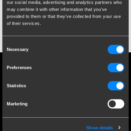
our social media, advertising and analytics partners who
Fixed towbar –
Productflyer_Fixed_English
may combine it with other information that you’ve
RMC -
Producflyer RMC English
provided to them or that they’ve collected from your use
Consumer Brochure
of their services.
Consumer Brochure –
Consumer_brochure_England
Consent
Necessary
Selection
Sociale medier
Preferences
Hold dig orienteret om vores seneste udvikling
Statistics
Marketing
Mere end 120 års ekspertise
Siden 1903 er Brink vokset fra en lille smedje til verdensførende
Show details
inden for anhængertræk.