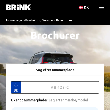
DK
Homepage
>
Kontakt og Service
>
Brochurer
Brochurer
Søg efter nummerplade
DK
Ukendt nummerplade
?
Søg efter mærke/model