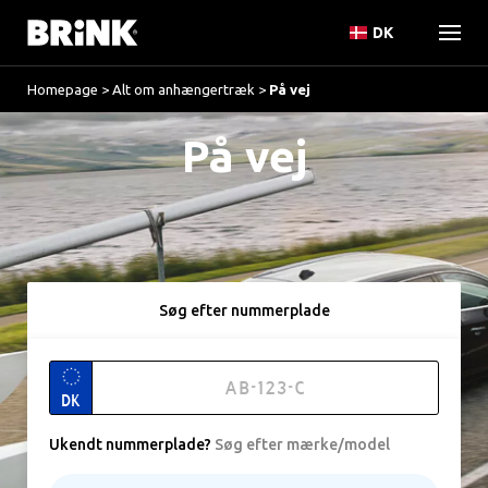
DK
Homepage
>
Alt om anhængertræk
>
På vej
På vej
Søg efter nummerplade
DK
Ukendt nummerplade
?
Søg efter mærke/model