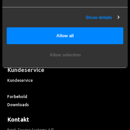
Show details
Mere end 120 års ekspertise
Siden 1903 er Brink vokset fra en lille smedje til verdensførende
Allow all
inden for anhængertræk.
Opdag vores historie
Allow selection
Kundeservice
Kundeservice
Søg i ofte stillede spørgsmål
Forbehold
Downloads
Kontakt