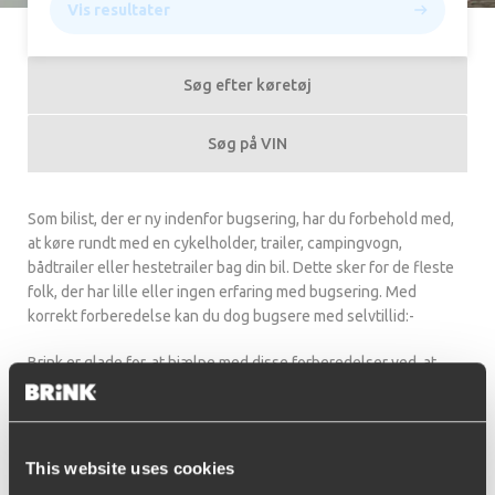
Vis resultater
Søg efter køretøj
Søg på VIN
Som bilist, der er ny indenfor bugsering, har du forbehold med,
at køre rundt med en cykelholder, trailer, campingvogn,
bådtrailer eller hestetrailer bag din bil. Dette sker for de fleste
folk, der har lille eller ingen erfaring med bugsering. Med
korrekt forberedelse kan du dog bugsere med selvtillid:-
Brink er glade for, at hjælpe med disse forberedelser ved, at
udvide din viden med nogle tips og tricks. Hvilke kontroller skal
du foretage, inden du kører afsted med en trailer på slæb?
Hvordan læsser du bedst din campingvogn? Hvad er den rette
næsevægt? Hvordan vil du sikre stabilitet under kørsel? Og
This website uses cookies
hvordan kan du spare på brændstofforbrug med en trailer?