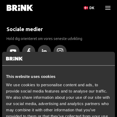
DK
Sociale medier
Hold dig orienteret om vores seneste udvikling
Mere end 120 års ekspertise
This website uses cookies
Siden 1903 er Brink vokset fra en lille smedje til verdensførende
inden for anhængertræk.
We use cookies to personalise content and ads, to
provide social media features and to analyse our traffic.
Opdag vores historie
We also share information about your use of our site with
our social media, advertising and analytics partners who
may combine it with other information that you’ve
Kundeservice
provided to them or that they’ve collected from your use