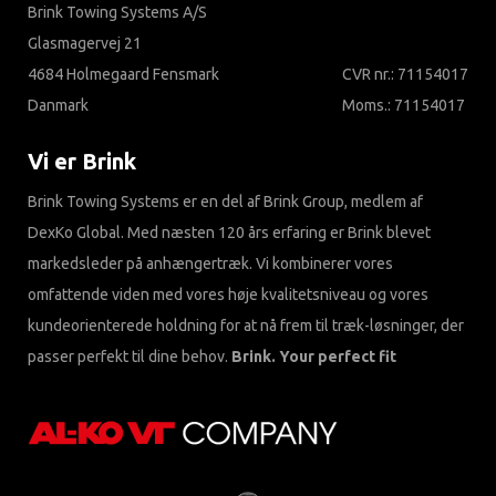
Brink Towing Systems A/S
Glasmagervej 21
4684 Holmegaard Fensmark
CVR nr.: 71154017
Danmark
Moms.: 71154017
Vi er Brink
Brink Towing Systems er en del af Brink Group, medlem af
DexKo Global. Med næsten 120 års erfaring er Brink blevet
markedsleder på anhængertræk. Vi kombinerer vores
omfattende viden med vores høje kvalitetsniveau og vores
kundeorienterede holdning for at nå frem til træk-løsninger, der
passer perfekt til dine behov.
Brink. Your perfect fit