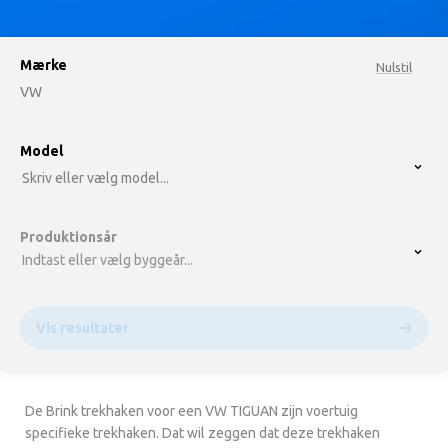
Mærke
Nulstil
VW
option , selected.
Model
Select is focused ,type to refine list, press Down t
Skriv eller vælg model...
Produktionsår
Indtast eller vælg byggeår...
Vis resultater
De Brink trekhaken voor een VW TIGUAN zijn voertuig
specifieke trekhaken. Dat wil zeggen dat deze trekhaken