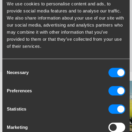
We use cookies to personalise content and ads, to
Voordelen van Brink
provide social media features and to analyse our traffic.
We also share information about your use of our site with
Grootste assortiment trekhaken van Nederland
our social media, advertising and analytics partners who
Trekhaak speciaal afgestemd op uw automerk en model
may combine it with other information that you’ve
Veilige, gecertificeerde trekhaken
provided to them or that they’ve collected from your use
Montage bij u in de buurt
of their services.
Diverse trekhaakopties; vaste, wegneembare en
wegdraaibare trekhaken
Consent
Necessary
Selection
Preferences
Statistics
Marketing