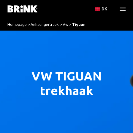
DK
Homepage
>
Anhaengertraek
>
Vw
>
Tiguan
VW TIGUAN
trekhaak