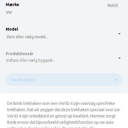
Mærke
Nulstil
VW
option , selected.
Model
Select is focused ,type to refine list, press Down t
Skriv eller vælg model...
Produktionsår
Indtast eller vælg byggeår...
Vis resultater
De Brink trekhaken voor een VW ID.4 zijn voertuig specifieke
trekhaken. Dat wil zeggen dat deze trekhaken speciaal voor uw
VW ID.4 zijn ontwikkeld en getest op kwaliteit. Hiermee zorgt
Brink ervoor dat bijvoorbeeld veiligheidsfuncties op uw auto