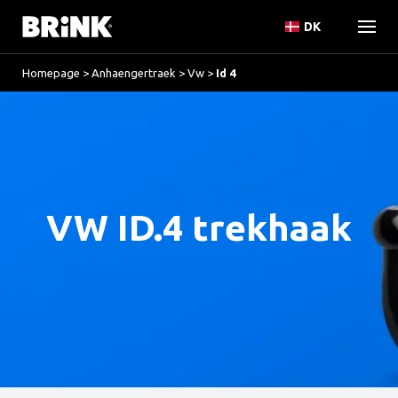
DK
Homepage
>
Anhaengertraek
>
Vw
>
Id 4
VW ID.4 trekhaak