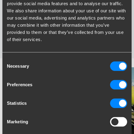
provide social media features and to analyse our traffic.
Grootste assortiment trekhaken van Nederland
We also share information about your use of our site with
Trekhaak speciaal afgestemd op uw automerk en model
our social media, advertising and analytics partners who
Veilige, gecertificeerde trekhaken
may combine it with other information that you’ve
Montage bij u in de buurt
provided to them or that they’ve collected from your use
Diverse trekhaakopties; vaste, wegneembare en
of their services.
wegdraaibare trekhaken
Consent
Necessary
Selection
Preferences
Statistics
Marketing