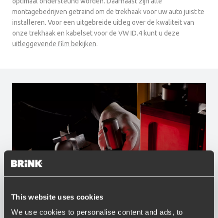
optimaal ondersteund worden. Daarnaast zijn alle
montagebedrijven getraind om de trekhaak voor uw auto juist te
installeren. Voor een uitgebreide uitleg over de kwaliteit van
onze trekhaak en kabelset voor de VW ID.4 kunt u deze
uitleggevende film bekijken
.
This website uses cookies
Voordelen van Brink
We use cookies to personalise content and ads, to