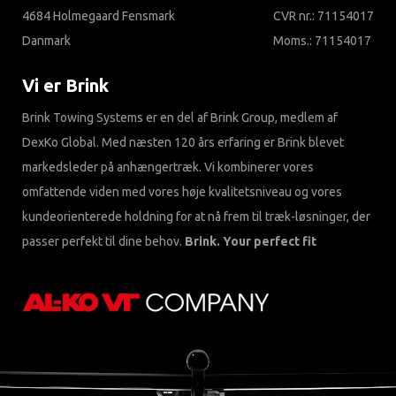
4684 Holmegaard Fensmark
CVR nr.: 71154017
Danmark
Moms.: 71154017
Vi er Brink
Brink Towing Systems er en del af Brink Group, medlem af
DexKo Global. Med næsten 120 års erfaring er Brink blevet
markedsleder på anhængertræk. Vi kombinerer vores
omfattende viden med vores høje kvalitetsniveau og vores
kundeorienterede holdning for at nå frem til træk-løsninger, der
passer perfekt til dine behov.
Brink. Your perfect fit