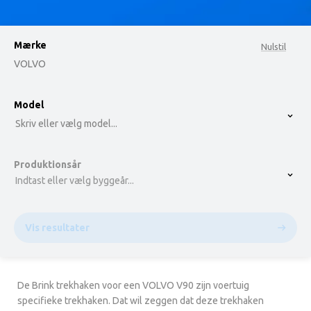
Mærke
Nulstil
VOLVO
option , selected.
Model
Select is focused ,type to refine list, press Down t
Skriv eller vælg model...
Produktionsår
Indtast eller vælg byggeår...
Vis resultater
De Brink trekhaken voor een VOLVO V90 zijn voertuig
specifieke trekhaken. Dat wil zeggen dat deze trekhaken