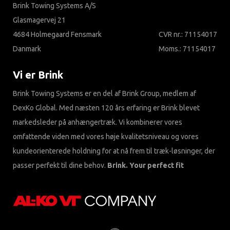
Brink Towing Systems A/S
Glasmagervej 21
4684 Holmegaard Fensmark
CVR nr.: 71154017
Danmark
Moms.: 71154017
Vi er Brink
Brink Towing Systems er en del af Brink Group, medlem af
DexKo Global. Med næsten 120 års erfaring er Brink blevet
markedsleder på anhængertræk. Vi kombinerer vores
omfattende viden med vores høje kvalitetsniveau og vores
kundeorienterede holdning for at nå frem til træk-løsninger, der
passer perfekt til dine behov.
Brink. Your perfect fit