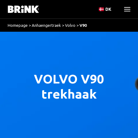
DK
Homepage
>
Anhaengertraek
>
Volvo
>
V90
VOLVO V90
trekhaak