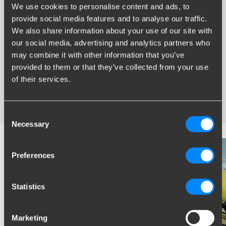
We use cookies to personalise content and ads, to
Voordelen van Brink
provide social media features and to analyse our traffic.
We also share information about your use of our site with
Grootste assortiment trekhaken van Nederland
our social media, advertising and analytics partners who
Trekhaak speciaal afgestemd op uw automerk en model
may combine it with other information that you’ve
Veilige, gecertificeerde trekhaken
provided to them or that they’ve collected from your use
Montage bij u in de buurt
of their services.
Diverse trekhaakopties; vaste, wegneembare en
wegdraaibare trekhaken
Consent
Necessary
Selection
Preferences
Statistics
Marketing