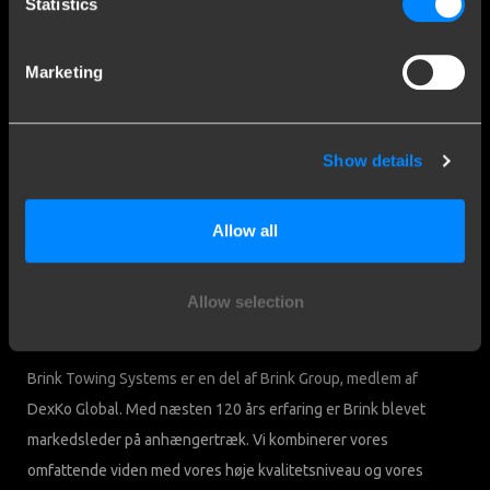
Statistics
Kundeservice
Søg i ofte stillede spørgsmål
Forbehold
Marketing
Downloads
Kontakt
Show details
Brink Towing Systems A/S
Glasmagervej 21
Allow all
4684 Holmegaard Fensmark
CVR nr.: 71154017
Danmark
Moms.: 71154017
Allow selection
Vi er Brink
Brink Towing Systems er en del af Brink Group, medlem af
DexKo Global. Med næsten 120 års erfaring er Brink blevet
markedsleder på anhængertræk. Vi kombinerer vores
omfattende viden med vores høje kvalitetsniveau og vores