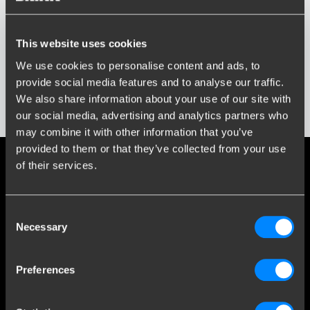
Skriv eller vælg model...
This website uses cookies
Produktionsår
Indtast eller vælg byggeår...
We use cookies to personalise content and ads, to
Sociale medier
provide social media features and to analyse our traffic.
Hold dig orienteret om vores seneste udvikling
We also share information about your use of our site with
Vis resultater
our social media, advertising and analytics partners who
may combine it with other information that you’ve
provided to them or that they’ve collected from your use
of their services.
Mere end 120 års ekspertise
Siden 1903 er Brink vokset fra en lille smedje til verdensførende
Consent
inden for anhængertræk.
Necessary
Selection
Opdag vores historie
Preferences
Kundeservice