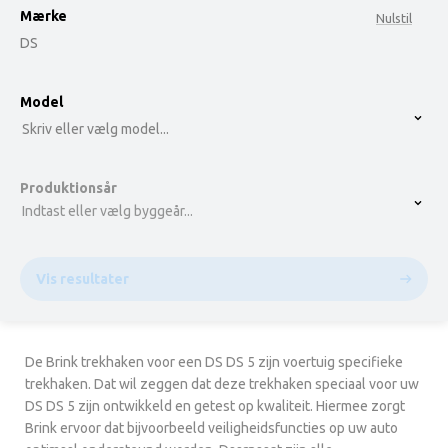
Mærke
Nulstil
DS
option , selected.
Model
Select is focused ,type to refine list, press Down t
Skriv eller vælg model...
Produktionsår
Indtast eller vælg byggeår...
Vis resultater
De Brink trekhaken voor een DS DS 5 zijn voertuig specifieke
trekhaken. Dat wil zeggen dat deze trekhaken speciaal voor uw
DS DS 5 zijn ontwikkeld en getest op kwaliteit. Hiermee zorgt
Brink ervoor dat bijvoorbeeld veiligheidsfuncties op uw auto