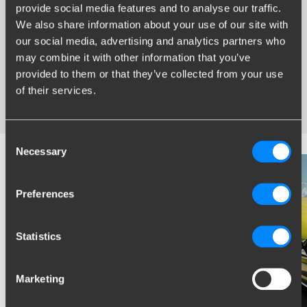
provide social media features and to analyse our traffic.
Grootste assortiment trekhaken van Nederland
We also share information about your use of our site with
Trekhaak speciaal afgestemd op uw automerk en model
our social media, advertising and analytics partners who
Veilige, gecertificeerde trekhaken
may combine it with other information that you’ve
Montage bij u in de buurt
provided to them or that they’ve collected from your use
Diverse trekhaakopties; vaste, wegneembare en
of their services.
wegdraaibare trekhaken
Consent
Necessary
Selection
Preferences
Statistics
Marketing