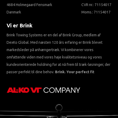
4684 Holmegaard Fensmark
CVR nr.: 71154017
Danmark
Moms.: 71154017
Vi er Brink
Brink Towing Systems er en del af Brink Group, medlem af
DexKo Global. Med næsten 120 års erfaring er Brink blevet
markedsleder på anhængertræk. Vi kombinerer vores
omfattende viden med vores høje kvalitetsniveau og vores
kundeorienterede holdning for at nå frem til træk-løsninger, der
passer perfekt til dine behov.
Brink. Your perfect fit