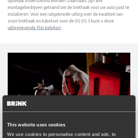
optimaal ondersteund worden. Daarnaast zijn alle
montagebedrijven getraind om de trekhaak voor uw auto juist te
installeren. Voor een uitgebreide uitleg over de kwaliteit van
onze trekhaak en kabelset voor de DS DS 5 kunt u deze
uitleggevende film bekijken
.
This website uses cookies
Voordelen van Brink
We use cookies to personalise content and ads, to