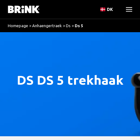
DK
Homepage
>
Anhaengertraek
>
Ds
>
Ds 5
DS DS 5 trekhaak