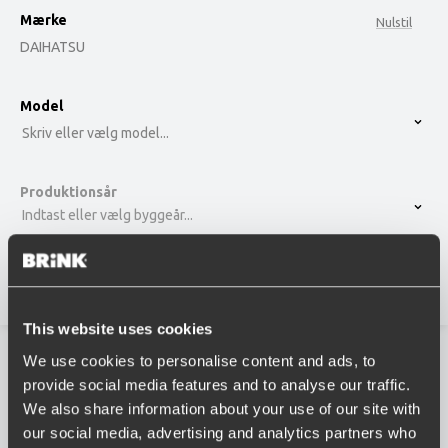
Mærke
Nulstil
DAIHATSU
option , selected.
Model
Select is focused ,type to refine list, press Down t
Skriv eller vælg model...
Produktionsår
Indtast eller vælg byggeår...
Vis resultater
This website uses cookies
We use cookies to personalise content and ads, to
provide social media features and to analyse our traffic.
TERIOS
We also share information about your use of our site with
our social media, advertising and analytics partners who