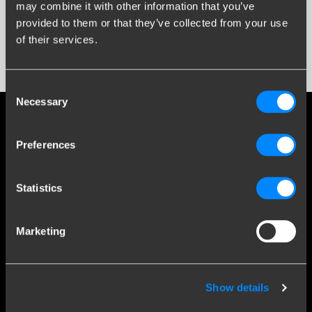
may combine it with other information that you’ve
provided to them or that they’ve collected from your use
of their services.
Consent
Necessary
Selection
Sociale medier
Preferences
Hold dig orienteret om vores seneste udvikling
Statistics
Mere end 120 års ekspertise
Marketing
Siden 1903 er Brink vokset fra en lille smedje til verdensførende
inden for anhængertræk.
Show details
Opdag vores historie