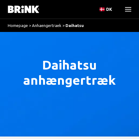
DK
Homepage
>
Anhaengertraek
>
Daihatsu
Daihatsu
anhængertræk