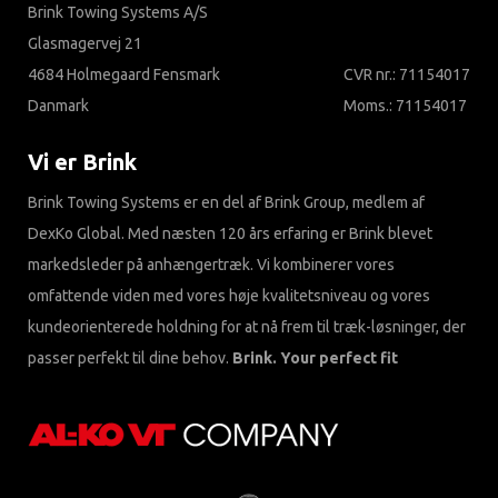
Brink Towing Systems A/S
Glasmagervej 21
4684 Holmegaard Fensmark
CVR nr.: 71154017
Danmark
Moms.: 71154017
Vi er Brink
Brink Towing Systems er en del af Brink Group, medlem af
DexKo Global. Med næsten 120 års erfaring er Brink blevet
markedsleder på anhængertræk. Vi kombinerer vores
omfattende viden med vores høje kvalitetsniveau og vores
kundeorienterede holdning for at nå frem til træk-løsninger, der
passer perfekt til dine behov.
Brink. Your perfect fit