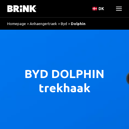
DK
Homepage
>
Anhaengertraek
>
Byd
>
Dolphin
BYD DOLPHIN
trekhaak