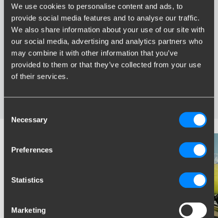
We use cookies to personalise content and ads, to
Voordelen van Brink
provide social media features and to analyse our traffic.
We also share information about your use of our site with
Grootste assortiment trekhaken van Nederland
our social media, advertising and analytics partners who
Trekhaak speciaal afgestemd op uw automerk en model
may combine it with other information that you’ve
Veilige, gecertificeerde trekhaken
provided to them or that they’ve collected from your use
Montage bij u in de buurt
of their services.
Diverse trekhaakopties; vaste, wegneembare en
wegdraaibare trekhaken
Consent
Necessary
Selection
Preferences
Statistics
Marketing