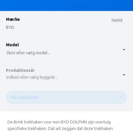
Mærke
Nulstil
BYD
option , selected.
Model
Select is focused ,type to refine list, press Down t
Skriv eller vælg model...
Produktionsår
Indtast eller vælg byggeår...
Vis resultater
De Brink trekhaken voor een BYD DOLPHIN zijn voertuig
specifieke trekhaken. Dat wil zeggen dat deze trekhaken