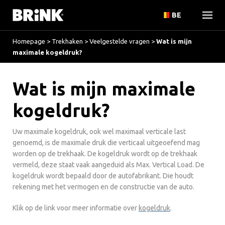
BE
Homepage
>
Trekhaken
>
Veelgestelde vragen
>
Wat is mijn
maximale kogeldruk?
Wat is mijn maximale
kogeldruk?
Uw maximale kogeldruk, ook wel maximaal verticale last
genoemd, is de maximale druk die verticaal uitgeoefend mag
worden op de trekhaak. De kogeldruk wordt op de trekhaak
vermeld, deze staat vaak aangeduid als Max. Vertical Load. De
kogeldruk wordt bepaald door de autofabrikant. Die houdt
rekening met het vermogen en de constructie van de auto.
Klik op de link voor meer informatie over
kogeldruk
.