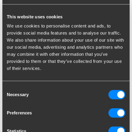
This website uses cookies
Zoek op voertuig
We use cookies to personalise content and ads, to
provide social media features and to analyse our traffic.
Merk
We also share information about your use of our site with
Typ of selecteer merk...
our social media, advertising and analytics partners who
may combine it with other information that you’ve
provided to them or that they’ve collected from your use
Model
of their services.
Typ of selecteer model...
Bouwjaar
Consent
Typ of selecteer bouwjaar...
Necessary
Selection
Preferences
Toon resultaten
Statistics