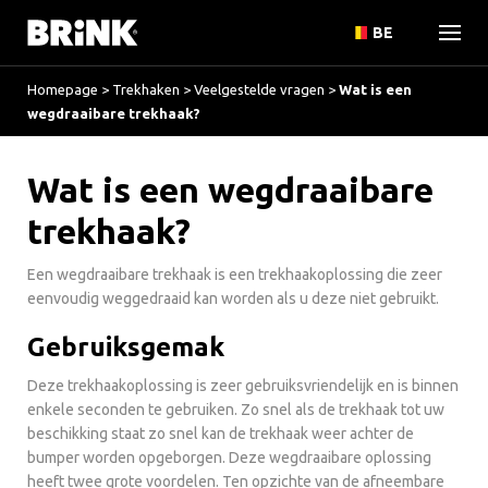
BE
Homepage
>
Trekhaken
>
Veelgestelde vragen
>
Wat is een
wegdraaibare trekhaak?
Wat is een wegdraaibare
trekhaak?
Een wegdraaibare trekhaak is een trekhaakoplossing die zeer
eenvoudig weggedraaid kan worden als u deze niet gebruikt.
Gebruiksgemak
Deze trekhaakoplossing is zeer gebruiksvriendelijk en is binnen
enkele seconden te gebruiken. Zo snel als de trekhaak tot uw
beschikking staat zo snel kan de trekhaak weer achter de
bumper worden opgeborgen. Deze wegdraaibare oplossing
heeft twee grote voordelen. Ten opzichte van de afneembare