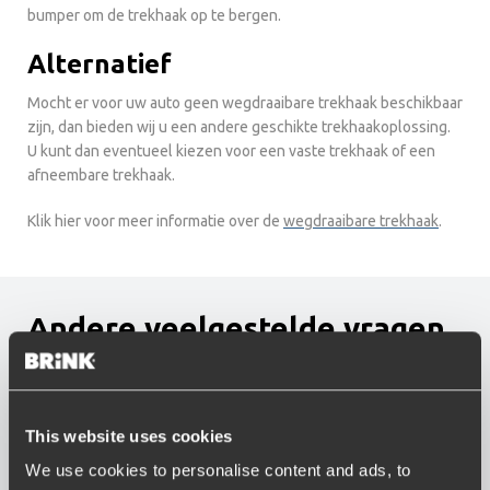
bumper om de trekhaak op te bergen.
Alternatief
Mocht er voor uw auto geen wegdraaibare trekhaak beschikbaar
zijn, dan bieden wij u een andere geschikte trekhaakoplossing.
U kunt dan eventueel kiezen voor een vaste trekhaak of een
afneembare trekhaak.
Klik hier voor meer informatie over de
wegdraaibare trekhaak
.
Andere veelgestelde vragen
Welke trekhaak is voor mij het meest geschikt?
Hoe kan ik het best mijn caravan beladen?
Hoeveel garantie krijg ik op een trekhaak?
This website uses cookies
Is er een trekhaak beschikbaar voor mijn auto?
Kan ik mijn vaste trekhaak tijdelijk ontkoppelen?
We use cookies to personalise content and ads, to
Kan mijn trekhaak worden gestolen?