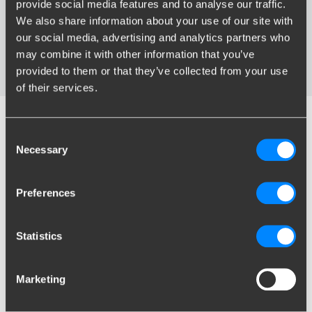
provide social media features and to analyse our traffic.
Wat is het maximaal toegestane trekgewicht van mijn
We also share information about your use of our site with
auto?
our social media, advertising and analytics partners who
Mijn trekhaak is kapot gegaan, wat nu?
may combine it with other information that you’ve
Past elk type trekhaak onder mijn auto?
provided to them or that they’ve collected from your use
of their services.
Vind de juiste trekhaak
Consent
Necessary
voor uw auto
Selection
Preferences
Zoek op voertuig
Statistics
Merk
Typ of selecteer merk...
Marketing