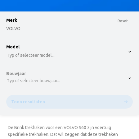
Merk
Reset
VOLVO
option , selected.
Model
Select is focused ,type to refine list, press Down t
Typ of selecteer model...
Bouwjaar
Typ of selecteer bouwjaar...
Toon resultaten
De Brink trekhaken voor een VOLVO S60 zijn voertuig
specifieke trekhaken. Dat wil zeggen dat deze trekhaken