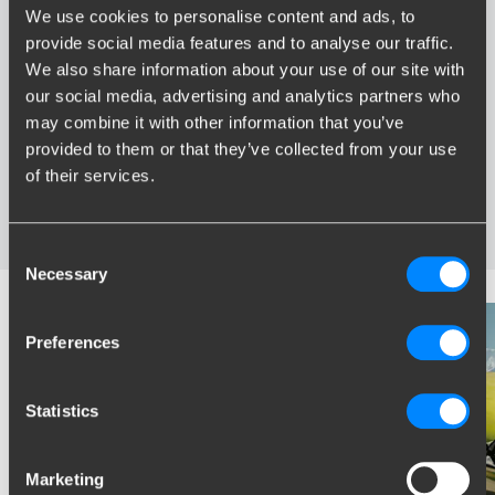
We use cookies to personalise content and ads, to
Voordelen van Brink
provide social media features and to analyse our traffic.
We also share information about your use of our site with
Grootste assortiment trekhaken van Nederland
our social media, advertising and analytics partners who
Trekhaak speciaal afgestemd op uw automerk en model
may combine it with other information that you’ve
Veilige, gecertificeerde trekhaken
provided to them or that they’ve collected from your use
Montage bij u in de buurt
of their services.
Diverse trekhaakopties; vaste, wegneembare en
wegdraaibare trekhaken
Consent
Necessary
Selection
Preferences
Statistics
Marketing