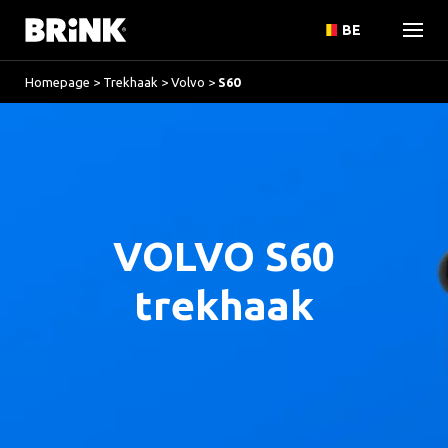
BE
Homepage
>
Trekhaak
>
Volvo
>
S60
VOLVO S60
trekhaak