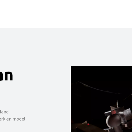
an
land
erk en model