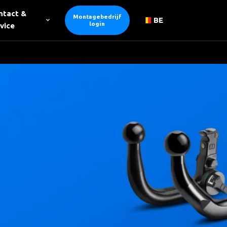
ntact &
Montagebedrijf
BE
login
vice