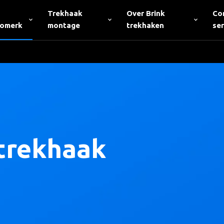
Trekhaak
Over Brink
Co
tomerk
montage
trekhaken
ser
trekhaak