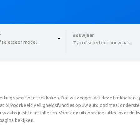
 , selected.
l
Select is focused ,type to refine list, press Down to o
Bouwjaar
 selecteer model...
Typ of selecteer bouwjaar...
rtuig specifieke trekhaken. Dat wil zeggen dat deze trekhaken s
dat bijvoorbeeld veiligheidsfuncties op uw auto optimaal onderste
 auto juist te installeren. Voor een uitgebreide uitleg over de k
pagina bekijken.