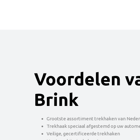
Voordelen v
Brink
Grootste assortiment trekhaken van Neder
Trekhaak speciaal afgestemd op uw autom
Veilige, gecertificeerde trekhaken