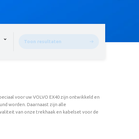
pen the menu,
Toon resultaten
peciaal voor uw VOLVO EX40 zijn ontwikkeld en
und worden. Daarnaast zijn alle
waliteit van onze trekhaak en kabelset voor de