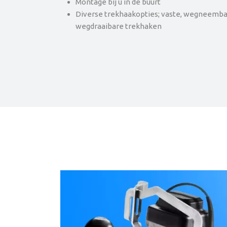
Montage bij u in de buurt
Diverse trekhaakopties; vaste, wegneemba
wegdraaibare trekhaken