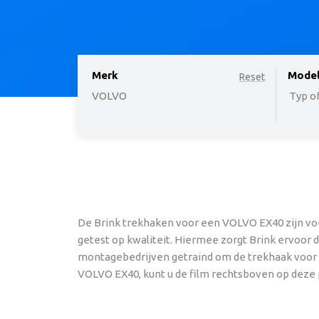
Merk
option
Mode
Reset
VOLVO
Typ of
De Brink trekhaken voor een VOLVO EX40 zijn voe
getest op kwaliteit. Hiermee zorgt Brink ervoor 
montagebedrijven getraind om de trekhaak voor uw
VOLVO EX40, kunt u de film rechtsboven op deze 