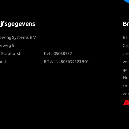
ijfsgegevens
B
owing Systems B.V.
Bri
ieweg 5
Gr
 Staphorst
KvK: 05058752
tre
and
BTW: NL805639123B01
wer
gar
He
con
ver